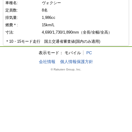
車種名:
ヴォクシー
定員数:
8名
排気量:
1,986cc
燃費＊:
15km/L
寸法:
4,690/1,730/1,890mm（全長/全幅/全高）
＊10・15モード走行 国土交通省審査値(国内のみ適用)
表示モード：
モバイル
PC
会社情報
個人情報保護方針
© Rakuten Group, Inc.