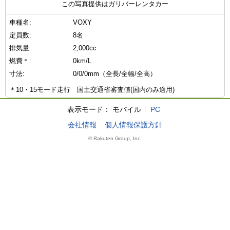
この写真提供はガリバーレンタカー
車種名:
VOXY
定員数:
8名
排気量:
2,000cc
燃費＊:
0km/L
寸法:
0/0/0mm（全長/全幅/全高）
＊10・15モード走行 国土交通省審査値(国内のみ適用)
表示モード：
モバイル
PC
会社情報
個人情報保護方針
© Rakuten Group, Inc.