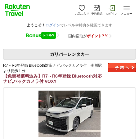
お気に入り
予約確認
ログイン
メニュー
ガリバーレンタカー
R7～R6年登録 Bluetooth対応ナビ,バックカメラ付 壷川駅
より徒歩１分
【免責補償料込み】R7～R6年登録 Bluetooth対応
ナビ,バックカメラ付 VOXY