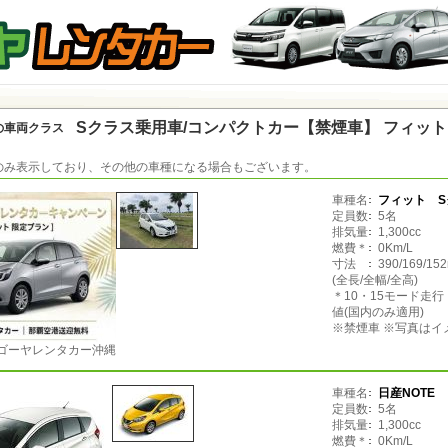
Sクラス乗用車/コンパクトカー【禁煙車】 フィット
の車両クラス
のみ表示しており、その他の車種になる場合もございます。
車種名
フィット S
定員数
5名
排気量
1,300cc
燃費＊
0Km/L
寸法
390/169/15
(全長/全幅/全高)
＊10・15モード走
値(国内のみ適用)
※禁煙車 ※写真はイ
ゴーヤレンタカー沖縄
車種名
日産NOTE
定員数
5名
排気量
1,300cc
燃費＊
0Km/L