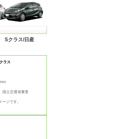
 Sクラス/日産
クラス
2mm
行 国土交通省審査
メージです。