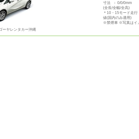
寸法
0/0/0mm
(全長/全幅/全高)
＊10・15モード走
値(国内のみ適用)
※禁煙車 ※写真はイ
ゴーヤレンタカー沖縄