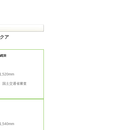
アクア
WER
/1,520mm
行 国土交通省審査
/1,540mm