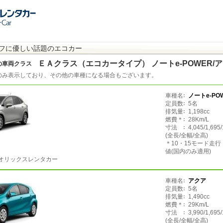
フに優しい話題のエコカー
ＥＡクラス（エコカータイプ） ノートe-POWER/
の車両クラス
のみ表示しており、その他の車種になる場合もございます。
車種名
ノートe-PO
定員数
5名
排気量
1,198cc
燃費＊
28Km/L
寸法
4,045/1,695
(全長/全幅/全高)
＊10・15モード走
値(国内のみ適用)
オリックスレンタカー
車種名
アクア
定員数
5名
排気量
1,490cc
燃費＊
29Km/L
寸法
3,990/1,695
(全長/全幅/全高)