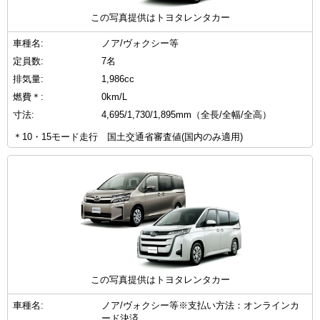
この写真提供はトヨタレンタカー
車種名:
ノア/ヴォクシー等
定員数:
7名
排気量:
1,986cc
燃費＊:
0km/L
寸法:
4,695/1,730/1,895mm（全長/全幅/全高）
＊10・15モード走行 国土交通省審査値(国内のみ適用)
この写真提供はトヨタレンタカー
車種名:
ノア/ヴォクシー等※支払い方法：オンラインカ
ード決済