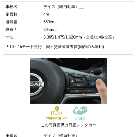
車種名:
デイズ（軽自動車）__
定員数:
4名
排気量:
660cc
燃費＊:
29km/L
寸法:
3,395/1,475/1,620mm（全長/全幅/全高）
＊10・15モード走行 国土交通省審査値(国内のみ適用)
この写真提供は日産レンタカー
車種名:
デイズ（軽自動車）