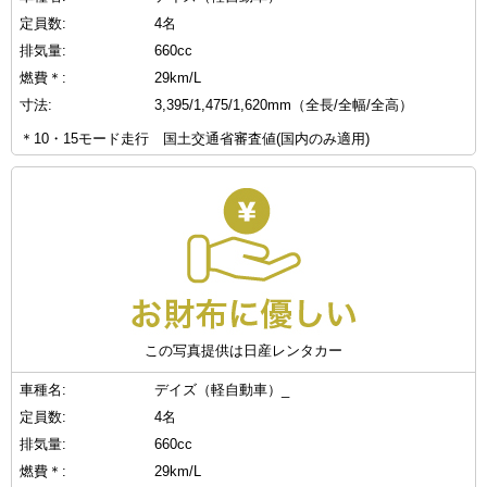
定員数:
4名
排気量:
660cc
燃費＊:
29km/L
寸法:
3,395/1,475/1,620mm（全長/全幅/全高）
＊10・15モード走行 国土交通省審査値(国内のみ適用)
この写真提供は日産レンタカー
車種名:
デイズ（軽自動車）_
定員数:
4名
排気量:
660cc
燃費＊:
29km/L