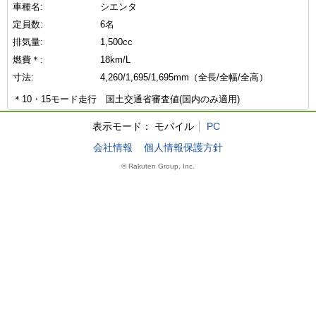
車種名:
シエンタ
定員数:
6名
排気量:
1,500cc
燃費＊:
18km/L
寸法:
4,260/1,695/1,695mm（全長/全幅/全高）
＊10・15モード走行 国土交通省審査値(国内のみ適用)
表示モード：
モバイル
PC
会社情報
個人情報保護方針
© Rakuten Group, Inc.