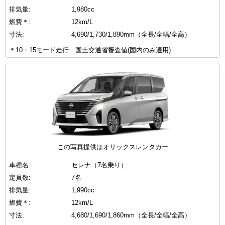
排気量:
1,980cc
燃費＊:
12km/L
寸法:
4,690/1,730/1,890mm（全長/全幅/全高）
＊10・15モード走行 国土交通省審査値(国内のみ適用)
この写真提供はオリックスレンタカー
車種名:
セレナ（7名乗り）
定員数:
7名
排気量:
1,990cc
燃費＊:
12km/L
寸法:
4,680/1,690/1,860mm（全長/全幅/全高）