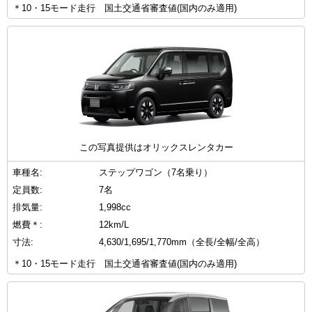
＊10・15モード走行 国土交通省審査値(国内のみ適用)
この写真提供はオリックスレンタカー
車種名:
ステップワゴン（7名乗り）
定員数:
7名
排気量:
1,998cc
燃費＊:
12km/L
寸法:
4,630/1,695/1,770mm（全長/全幅/全高）
＊10・15モード走行 国土交通省審査値(国内のみ適用)