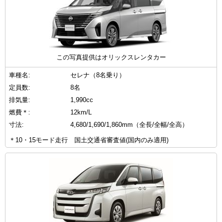
この写真提供はオリックスレンタカー
車種名:
セレナ（8名乗り）
定員数:
8名
排気量:
1,990cc
燃費＊:
12km/L
寸法:
4,680/1,690/1,860mm（全長/全幅/全高）
＊10・15モード走行 国土交通省審査値(国内のみ適用)