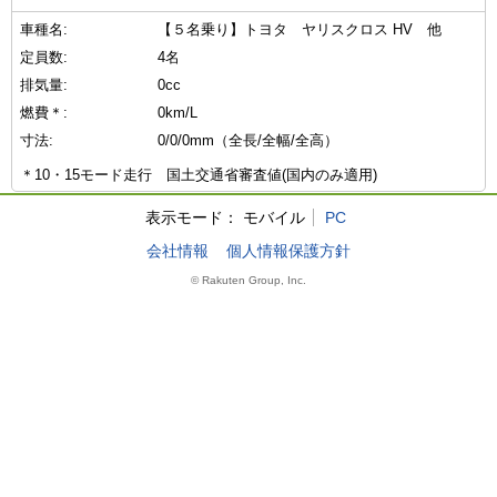
車種名:
【５名乗り】トヨタ ヤリスクロス HV 他
定員数:
4名
排気量:
0cc
燃費＊:
0km/L
寸法:
0/0/0mm（全長/全幅/全高）
＊10・15モード走行 国土交通省審査値(国内のみ適用)
表示モード：
モバイル
PC
会社情報
個人情報保護方針
© Rakuten Group, Inc.