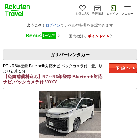
お気に入り
予約確認
ログイン
メニュー
ガリバーレンタカー
R7～R6年登録 Bluetooth対応ナビ,バックカメラ付 壷川駅
より徒歩１分
【免責補償料込み】R7～R6年登録 Bluetooth対応
ナビ,バックカメラ付 VOXY