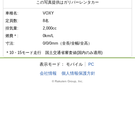
この写真提供はガリバーレンタカー
車種名:
VOXY
定員数:
8名
排気量:
2,000cc
燃費＊:
0km/L
寸法:
0/0/0mm（全長/全幅/全高）
＊10・15モード走行 国土交通省審査値(国内のみ適用)
表示モード：
モバイル
PC
会社情報
個人情報保護方針
© Rakuten Group, Inc.