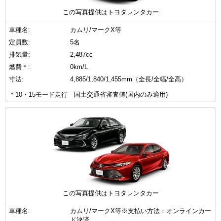
この写真提供はトヨタレンタカー
車種名:
カムリ/マークX等
定員数:
5名
排気量:
2,487cc
燃費＊:
0km/L
寸法:
4,885/1,840/1,455mm（全長/全幅/全高）
＊10・15モード走行 国土交通省審査値(国内のみ適用)
この写真提供はトヨタレンタカー
車種名:
カムリ/マークX等※支払い方法：オンラインカー
ド決済