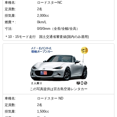
車種名:
ロードスターNC
定員数:
2名
排気量:
2,000cc
燃費＊:
0km/L
寸法:
0/0/0mm（全長/全幅/全高）
＊10・15モード走行 国土交通省審査値(国内のみ適用)
この写真提供は宮古島空港レンタカー
車種名:
ロードスター ND
定員数:
2名
排気量:
1,500cc