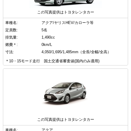
この写真提供はトヨタレンタカー
車種名:
アクア/ヤリスHEV/カローラ等
定員数:
5名
排気量:
1,490cc
燃費＊:
0km/L
寸法:
4,050/1,695/1,485mm（全長/全幅/全高）
＊10・15モード走行 国土交通省審査値(国内のみ適用)
この写真提供はトヨタレンタカー
車種名:
アクア