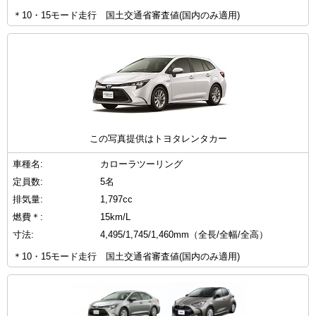
＊10・15モード走行 国土交通省審査値(国内のみ適用)
この写真提供はトヨタレンタカー
車種名:
カローラツーリング
定員数:
5名
排気量:
1,797cc
燃費＊:
15km/L
寸法:
4,495/1,745/1,460mm（全長/全幅/全高）
＊10・15モード走行 国土交通省審査値(国内のみ適用)