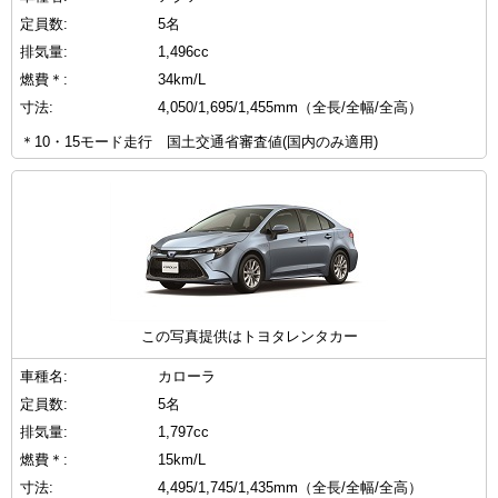
定員数:
5名
排気量:
1,496cc
燃費＊:
34km/L
寸法:
4,050/1,695/1,455mm（全長/全幅/全高）
＊10・15モード走行 国土交通省審査値(国内のみ適用)
この写真提供はトヨタレンタカー
車種名:
カローラ
定員数:
5名
排気量:
1,797cc
燃費＊:
15km/L
寸法:
4,495/1,745/1,435mm（全長/全幅/全高）