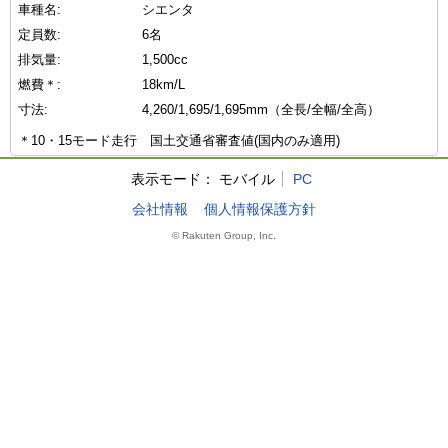
車種名:
シエンタ
定員数:
6名
排気量:
1,500cc
燃費＊:
18km/L
寸法:
4,260/1,695/1,695mm（全長/全幅/全高）
＊10・15モード走行 国土交通省審査値(国内のみ適用)
表示モード：
モバイル
PC
会社情報
個人情報保護方針
© Rakuten Group, Inc.