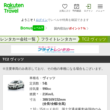
お気に入り
予約確認
ログイン
メニュー
レンタカー会社一覧
フライトレンタカー
TC2 ヴィッツ
TC2 ヴィッツ
※主要車両のみ表示しており、その他の車種になる場合もございます。
車種名
ヴィッツ
定員数
5名
排気量
990cc
燃費＊
21Km/L
寸法
388/169/152mm
(全長/全幅/全高)
＊10・15モード走行 国土交通省審査値(国内のみ