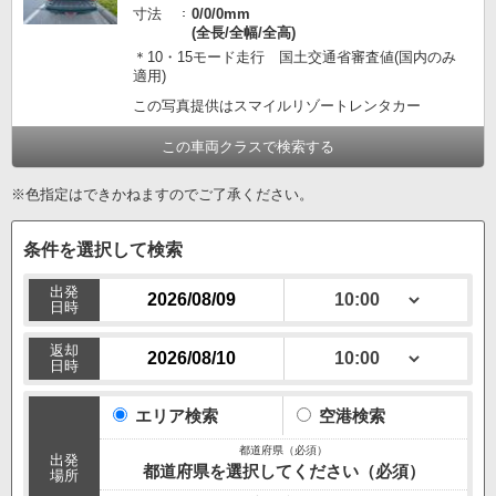
寸法
0/0/0mm
(全長/全幅/全高)
＊10・15モード走行 国土交通省審査値(国内のみ
適用)
この写真提供はスマイルリゾートレンタカー
この車両クラスで検索する
※色指定はできかねますのでご了承ください。
条件を選択して検索
出発
日時
返却
日時
エリア検索
空港検索
出発
都道府県を選択してください（必須）
場所