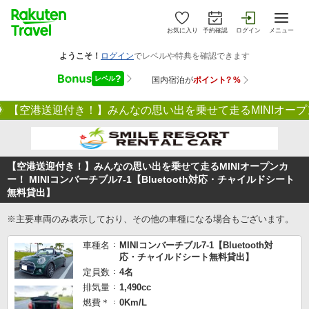
お気に入り
予約確認
ログイン
メニュー
【空港送迎付き！】みんなの思い出を乗せて走るMINIオープンカ
【空港送迎付き！】みんなの思い出を乗せて走るMINIオープンカ
ー！ MINIコンバーチブル7-1【Bluetooth対応・チャイルドシート
無料貸出】
※主要車両のみ表示しており、その他の車種になる場合もございます。
車種名
MINIコンバーチブル7-1【Bluetooth対
応・チャイルドシート無料貸出】
定員数
4名
排気量
1,490cc
燃費＊
0Km/L