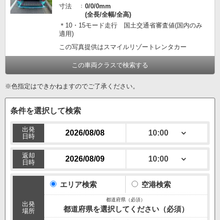
寸法
0/0/0mm
(全長/全幅/全高)
＊10・15モード走行 国土交通省審査値(国内のみ
適用)
この写真提供はスマイルリゾートレンタカー
この車両クラスで検索する
※色指定はできかねますのでご了承ください。
条件を選択して検索
出発
日時
返却
日時
エリア検索
空港検索
出発
都道府県を選択してください（必須）
場所