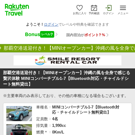
お気に入り
予約確認
ログイン
メニュー
那覇空港送迎付き！【MINIオープンカー】沖縄の風を全身で感じ
那覇空港送迎付き！【MINIオープンカー】沖縄の風を全身で感じる
贅沢体験 MINIコンバーチブル1-7【Bluetooth対応・チャイルドシ
ート無料貸出】
※主要車両のみ表示しており、その他の車種になる場合もございます。
車種名
MINIコンバーチブル1-7【Bluetooth対
応・チャイルドシート無料貸出】
定員数
4名
排気量
1,990cc
燃費＊
0Km/L