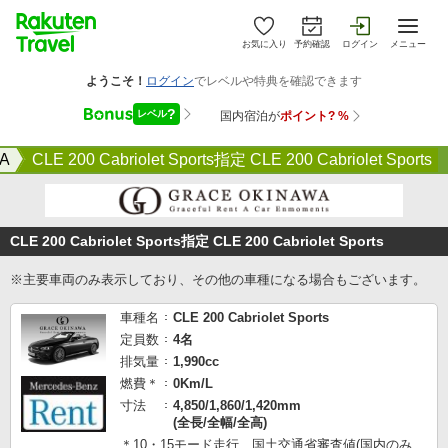
お気に入り
予約確認
ログイン
メニュー
A
CLE 200 Cabriolet Sports指定 CLE 200 Cabriolet Sports
CLE 200 Cabriolet Sports指定 CLE 200 Cabriolet Sports
※主要車両のみ表示しており、その他の車種になる場合もございます。
車種名
CLE 200 Cabriolet Sports
定員数
4名
排気量
1,990cc
燃費＊
0Km/L
寸法
4,850/1,860/1,420mm
(全長/全幅/全高)
＊10・15モード走行 国土交通省審査値(国内のみ