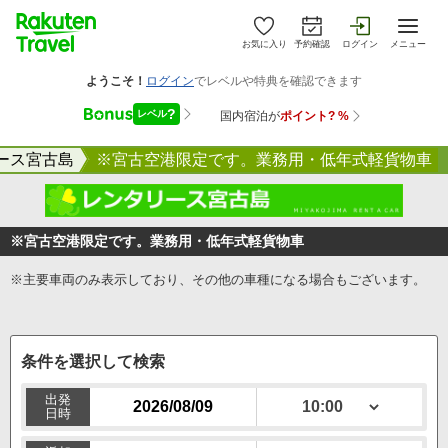
お気に入り
予約確認
ログイン
メニュー
ース宮古島
※宮古空港限定です。業務用・低年式軽貨物車
※宮古空港限定です。業務用・低年式軽貨物車
※主要車両のみ表示しており、その他の車種になる場合もございます。
条件を選択して検索
出発
日時