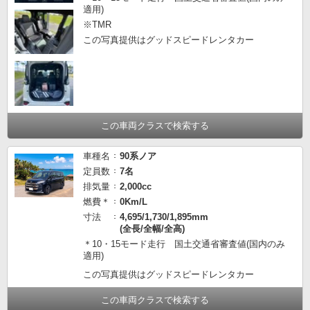
適用)
※TMR
この写真提供はグッドスピードレンタカー
この車両クラスで検索する
車種名
90系ノア
定員数
7名
排気量
2,000cc
燃費＊
0Km/L
寸法
4,695/1,730/1,895mm
(全長/全幅/全高)
＊10・15モード走行 国土交通省審査値(国内のみ
適用)
この写真提供はグッドスピードレンタカー
この車両クラスで検索する