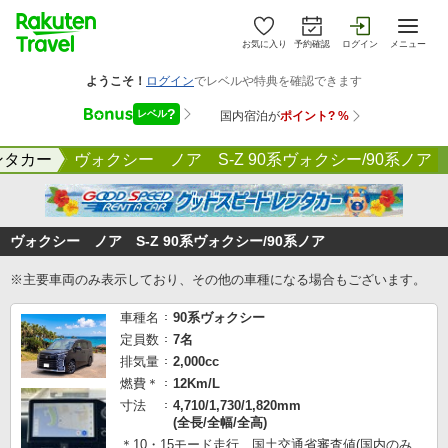
お気に入り
予約確認
ログイン
メニュー
ンタカー
ヴォクシー ノア S-Z 90系ヴォクシー/90系ノア
ヴォクシー ノア S-Z 90系ヴォクシー/90系ノア
※主要車両のみ表示しており、その他の車種になる場合もございます。
車種名
90系ヴォクシー
定員数
7名
排気量
2,000cc
燃費＊
12Km/L
寸法
4,710/1,730/1,820mm
(全長/全幅/全高)
＊10・15モード走行 国土交通省審査値(国内のみ