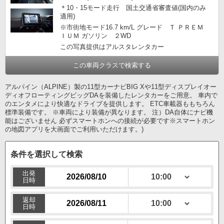
＊10・15モード走行 国土交通省審査値(国内のみ
適用)
※市街地モード16.7 km/L グレード Ｔ ＰＲＥＭ
ＩＵＭ ガソリン ２WD
この写真提供はアルスタレンタカー
この車両クラスで検索する
アルパイン（ALPINE）製の11型カーナビBIG Xや11型ディスプレイオー
ディオフローティングビッグDAを装備したレンタカーをご用意。 車内で
のエンタメにより快適なドライブを提供します。 ETC車載器ももちろん
標準装備です。 ※車両により装備が異なります。 注）DA自体にナビ機
能はございません 必ずスマートホンへの接続が必要です※スマートホン
の地図アプリを大画面でご利用いただけます。)
条件を選択して検索
出発
日時
返却
日時