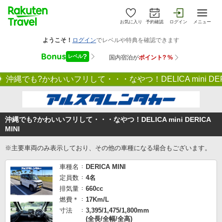
お気に入り
予約確認
ログイン
メニュー
沖縄でも?かわいいフリして・・・なやつ！DELICA mini DERI
沖縄でも?かわいいフリして・・・なやつ！DELICA mini DERICA
MINI
※主要車両のみ表示しており、その他の車種になる場合もございます。
車種名
DERICA MINI
定員数
4名
排気量
660cc
燃費＊
17Km/L
寸法
3,395/1,475/1,800mm
(全長/全幅/全高)