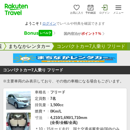
お気に入り
予約確認
ログイン
メニュー
覧
まちなかレンタカー
コンパクトカー7人乗り フリード
コンパクトカー7人乗り フリード
※主要車両のみ表示しており、その他の車種になる場合もございます。
車種名
フリード
定員数
7名
排気量
1,500cc
燃費＊
0Km/L
寸法
4,210/1,690/1,710mm
(全長/全幅/全高)
＊10・15モード走行 国土交通省審査値(国内のみ