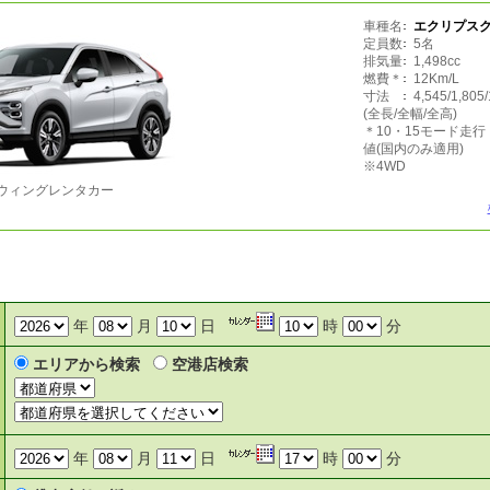
車種名
エクリプスク
定員数
5名
排気量
1,498cc
燃費＊
12Km/L
寸法
4,545/1,805
(全長/全幅/全高)
＊10・15モード走
値(国内のみ適用)
※4WD
ウィングレンタカー
年
月
日
時
分
エリアから検索
空港店検索
年
月
日
時
分