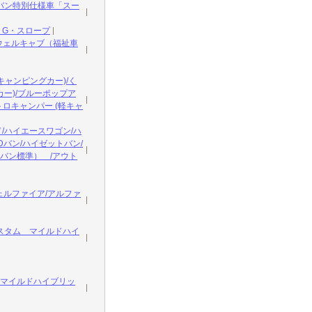
バン特別仕様車「スー
 G・スロープ
ウェルキャブ（福祉車
ャンピングカー)/く
ー)/ブルーポップア
トロキャンパー (軽キャ
/ハイエースワゴン/ハ
Dバン/ハイゼットバン/
バン標準） /アウト
ェルファイア/アルファ
スタム マイルドハイ
 マイルドハイブリッ