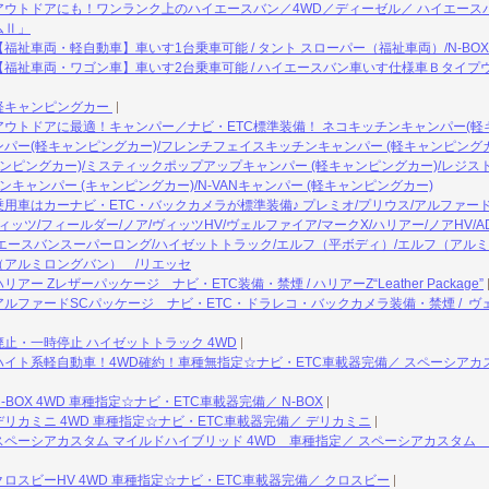
アウトドアにも！ワンランク上のハイエースバン／4WD／ディーゼル／ ハイエース
ムⅡ」
祉車両・軽自動車】車いす1台乗車可能 / タント スローパー（福祉車両）/N-BOX
福祉車両・ワゴン車】車いす2台乗車可能 / ハイエースバン車いす仕様車Ｂタイプ
軽キャンピングカー
ウトドアに最適！キャンパー／ナビ・ETC標準装備！ ネコキッチンキャンパー(軽キ
パー(軽キャンピングカー)/フレンチフェイスキッチンキャンパー (軽キャンピングカ
ャンピングカー)/ミスティックポップアップキャンパー (軽キャンピングカー)/レジス
ンキャンパー (キャンピングカー)/N-VANキャンパー (軽キャンピングカー)
用車はカーナビ・ETC・バックカメラが標準装備♪ プレミオ/プリウス/アルファード
ィッツ/フィールダー/ノア/ヴィッツHV/ヴェルファイア/マークX/ハリアー/ノアHV/A
エースバンスーパーロング/ハイゼットトラック/エルフ（平ボディ）/エルフ（アルミ
フ（アルミロングバン） /リエッセ
ー Zレザーパッケージ ナビ・ETC装備・禁煙 / ハリアーZ“Leather Package”
ルファードSCパッケージ ナビ・ETC・ドラレコ・バックカメラ装備・禁煙 / ヴ
止・一時停止 ハイゼットトラック 4WD
イト系軽自動車！4WD確約！車種無指定☆ナビ・ETC車載器完備／ スペーシアカ
BOX 4WD 車種指定☆ナビ・ETC車載器完備／ N-BOX
リカミニ 4WD 車種指定☆ナビ・ETC車載器完備／ デリカミニ
ペーシアカスタム マイルドハイブリッド 4WD 車種指定／ スペーシアカスタム
ロスビーHV 4WD 車種指定☆ナビ・ETC車載器完備／ クロスビー