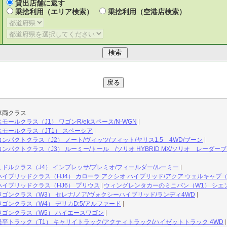
貸出店舗に返す
乗捨利用（エリア検索）
乗捨利用（空港店検索）
車両クラス
ールクラス（J1） ワゴンR/ekスペース/N-WGN
モールクラス（JT1） スペーシア
パクトクラス（J2） ノート/ヴィッツ/フィット/ヤリス1.5 4WD/ブーン
パクトクラス（J3） ルーミー/トール /ソリオ HYBRID MX/ソリオ レーダーブ
ドルクラス（J4） インプレッサ/プレミオ/フィールダー/ルーミー
イブリッドクラス（HJ4） カローラ アクシオ ハイブリッド/アクア ウェルキャブ
イブリッドクラス（HJ6） プリウス
ウィングレンタカーのミニバン（W1） シエ
ゴンクラス（W3） セレナ/ノア/ヴォクシーハイブリッド/ランディ4WD
ゴンクラス（W4） デリカD:5/アルファード
ゴンクラス（W5） ハイエースワゴン
平トラック（T1） キャリイトラック/アクティトラック/ハイゼットトラック 4WD