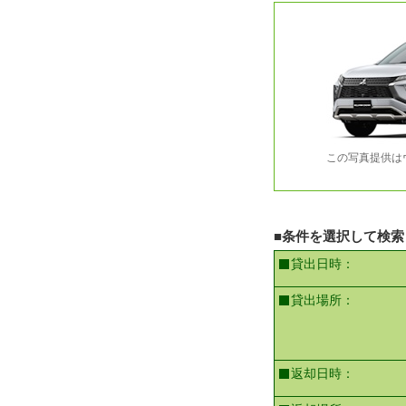
この写真提供は
■条件を選択して検索
貸出日時：
貸出場所：
返却日時：