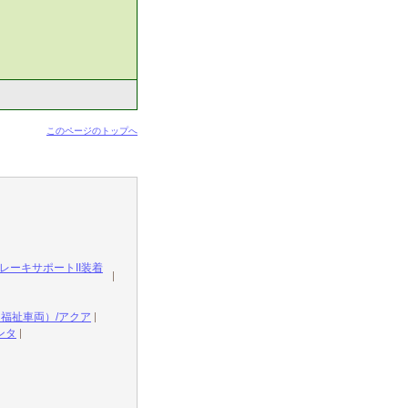
このページのトップへ
レーキサポートII装着
（福祉車両）/アクア
ンタ