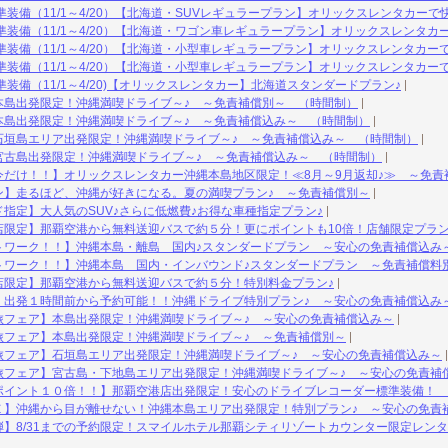
準装備（11/1～4/20）【北海道・SUVレギュラープラン】オリックスレンタカーで
準装備（11/1～4/20）【北海道・ワゴン車レギュラープラン】オリックスレンタカ
準装備（11/1～4/20）【北海道・小型車レギュラープラン】オリックスレンタカー
準装備（11/1～4/20）【北海道・小型車レギュラープラン】オリックスレンタカー
装備（11/1～4/20)【オリックスレンタカー】北海道スタンダードプラン♪
本島出発限定！沖縄満喫ドライブ～♪ ～免責補償別～ （時間制）
本島出発限定！沖縄満喫ドライブ～♪ ～免責補償込み～ （時間制）
石垣島エリア出発限定！沖縄満喫ドライブ～♪ ～免責補償込み～ （時間制）
宮古島出発限定！沖縄満喫ドライブ～♪ ～免責補償込み～ （時間制）
今だけ！！】オリックスレンタカー沖縄本島地区限定！≪8月～9月返却♪≫ ～免責
ン】走るほど、沖縄が好きになる。夏の満喫プラン♪ ～免責補償別～
指定】大人気のSUV♪さらに低燃費♪お得な車種指定プラン♪
店限定】那覇空港から無料送迎バスで約５分！更にポイントも10倍！店舗限定プラン
トワーク！！】沖縄本島・離島 国内♪スタンダードプラン ～安心の免責補償込み
トワーク！！】沖縄本島 国内・インバウンド♪スタンダードプラン ～免責補償料
店限定】那覇空港から無料送迎バスで約５分！特別料金プラン♪
】出発１時間前から予約可能！！沖縄ドライブ特別プラン♪ ～安心の免責補償込み
旅フェア】本島出発限定！沖縄満喫ドライブ～♪ ～安心の免責補償込み～
旅フェア】本島出発限定！沖縄満喫ドライブ～♪ ～免責補償別～
旅フェア】石垣島エリア出発限定！沖縄満喫ドライブ～♪ ～安心の免責補償込み～
旅フェア】宮古島・下地島エリア出発限定！沖縄満喫ドライブ～♪ ～安心の免責補
ポイント１０倍！！】那覇空港店出発限定！安心のドライブレコーダー標準装備！ 
Ｅ】沖縄から目が離せない！沖縄本島エリア出発限定！特別プラン♪ ～安心の免責
】8/31までの予約限定！スマイルホテル那覇シティリゾートカウンター限定レンタ