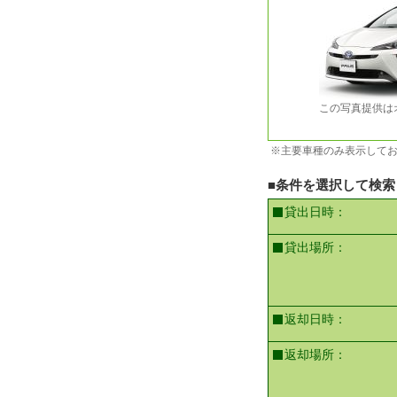
この写真提供は
※主要車種のみ表示して
■条件を選択して検索
貸出日時：
貸出場所：
返却日時：
返却場所：