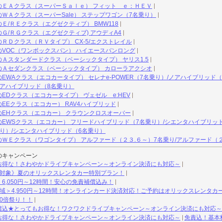
のＥＡクラス（スーパーＳａｌｅ） フィット ｅ：ＨＥＶ
ＷＡクラス（スーパーSale） ステップワゴン（7名乗り）
Ｅ/ＲＥクラス（エグゼクティブ） BMW118
Ｇ/ＲＧクラス（エグゼクティブ) アウディA4
ＲＤクラス（ＲＶタイプ） CX-5/エクストレイル
VOC（ワンボックスバン） ハイエースバンロング
Ａスタンダードクラス（ベーシックタイプ） ヤリス1.5
のＡセダンクラス（ベーシックタイプ） カローラアクシオ
WAクラス（エコカータイプ） セレナe-POWER（7名乗り）/ノアハイブリッド（7
/ノアハイブリッド（8名乗り）
EDクラス（エコカータイプ） ヴェゼル e:HEV
EEクラス（エコカー） RAV4ハイブリッド
EHクラス（エコカー） クラウンクロスオーバー
EWSクラス（エコカー） フリードハイブリッド（7名乗り）/シエンタハイブリッド
り）/シエンタハイブリッド（6名乗り）
ＷＥクラス（ワゴンタイプ） アルファード（２３.６～）7名乗り/アルファード（
のキャンペーン
お得な！さわやかドライブキャンペーン～オンライン決済にも対応～
用対象》夏のオリックスレンタカー特別プラン！
6,050円～12時間！安心の免責補償込み！
州域＞4,950円～12時間！オンラインカード決済対応！ご予約はオリックスレンタカ
0倍祭り！！
償込★とってもお得な！ワクワクドライブキャンペーン～オンライン決済にも対応～
お得な！さわやかドライブキャンペーン～オンライン決済にも対応～
免責込！基本