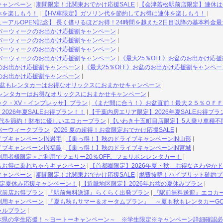
キャンペーン
期間限定！北関東おでかけ応援SALE
【会津若松駅前店限定】連休は
休を楽しもう！
【HV車限定】ガソリン代を節約してお得に連休を楽しもう！
ーアルOPEN記念】 長く借りるほどお得！24時間を越えた2日目以降の基本料金最
ルバーウィークのお出かけ応援割キャンペーン
ルバーウィークのお出かけ応援割キャンペーン
ルバーウィークのお出かけ応援割キャンペーン
ルバーウィークのお出かけ応援割キャンペーン
《最大25％OFF》お盆のお出かけ応
盆のお出かけ応援割キャンペーン
《最大25％OFF》お盆のお出かけ応援割キャンペー
盆のお出かけ応援割キャンペーン
お盆もレンタカーはお得なオリックスにおまかせキャンペーン
》レンタカーはお得なオリックスにおまかせキャンペーン
ック・XV・インプレッサ】プラン
《まだ間に合う！》お盆直前！最大２５％ＯＦＦ
2026年夏SALEお得プラン！！
【千葉内房エリア限定】2026年夏SALEお得プラ
ン代を節約！財布に優しいエコカープラン
【いわき十五町目店限定】5人乗り車種不
バーウィークプラン
2026 夏の超得！お盆限定おでかけ応援SALE
ブキャンペーンIN岩手
【乗っ得！】秋のドライブキャンペーンIN山形
ブキャンペーンIN福島
【乗っ得！】秋のドライブキャンペーンIN宮城
用者様限定＞ご利用でフェリー20％OFF。フェリポンレンタカー！
もお得に乗れちゃうキャンペーン
【首都圏限定】2026年夏・秋 お得なさわやか
キャンペーン
期間限定！北関東おでかけ応援SALE
燃費抜群！ハイブリット確約プ
限定夏休み応援キャンペーン！
【近畿地区限定】2026年お盆の夏休みプラン
駅前店お得プラン
『駅前無料送迎』らくらく出発プラン
『駅前無料送迎』エコカ
利用キャンペーン
『夏も秋もサマー＆オータムプラン』 ～夏も秋もレンタカーG
ャルプラン
木県の学生応援！～ヨートーキャンペーン～ ※学生限定※キャンペーン詳細確認必