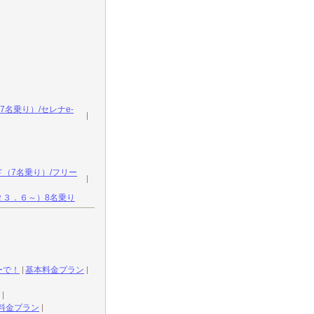
名乗り）/セレナe-
（7名乗り）/フリー
２３．６～）8名乗り
ーで！
基本料金プラン
料金プラン