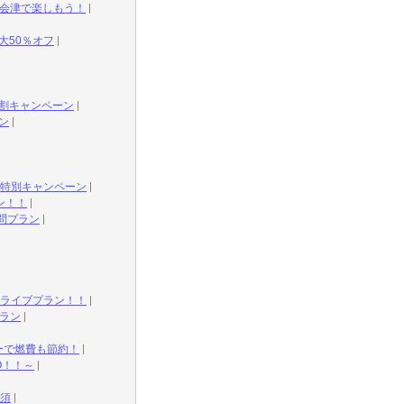
会津で楽しもう！
大50％オフ
援割キャンペーン
ン
特別キャンペーン
ン！！
問プラン
ドライブプラン！！
ラン
ーで燃費も節約！
O！！～
須