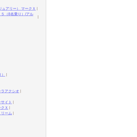
ジュアリー） マークＸ
５（8名乗り）/アル
り）
ーラアクシオ
ンサイト
ークＸ
トリーム