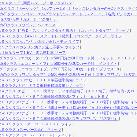
のＶＡタイプ（商用バン） プロボックスバン
Bクラス（ベーシック） シルフィー1.8
オリックスレンタカーのHCクラス（ラグ
WCクラス（ワゴン） エルグランド/アルファード（～２３.５）7名乗り/デリカＤ：
8名乗り/デリカD：５（7名乗り）
WBクラス（ワゴン） ハイエース
のＳクラス【4ＷＤ・スタッドレスタイヤ確約】（コンパクトタイプ） ヴィッツ
のＫＳＳクラス【4ＷＤ・スタッドレス確約】（コンパクトタイプ） ライフ
のＳＫクラス≪ガソリン満タン返し不要≫ ライフ
のＳクラス≪ガソリン満タン返し不要≫ ヴィッツ
【日産リーフ】EV 電気自動車 リーフ
EAクラス（エコカータイプ）☆500円分のQUOカード付！ フィット ｅ：ＨＥＶ
EBクラス（エコカータイプ）☆500円分のQUOカード付！ インサイト
ECクラス（エコカータイプ）☆500円分のQUOカード付！ プリウス1.8
WAクラス（ワゴンタイプ）☆500円分のQUOカード付！ ステップワゴン（7名乗
ＫＳＳクラス♪ナビ・ＥＴＣ車載器標準装備♪ ライフ
Ｓクラス♪ナビ・ＥＴＣ車載器標準装備♪ ヴィッツ
Ａクラス♪ナビ・ＥＴＣ・携帯オーディオ接続端子（ＡＵＸ端子）標準装備♪ カロ
ＥＡクラス♪ナビ・ＥＴＣ車載器標準装備♪ フィット ｅ：ＨＥＶ
ＥＢクラス♪ナビ・ＥＴＣ・携帯オーディオ接続端子（ＡＵＸ端子）標準装備♪ イ
ＨＣクラス♪ナビ・ＥＴＣ・携帯オーディオ接続端子（ＡＵＸ端子）標準装備♪ マ
ＷＳクラス♪ナビ・ＥＴＣ・携帯オーディオ接続端子（ＡＵＸ端子）標準装備♪ ス
ＷＡクラス♪ナビ・ＥＴＣ車載器標準装備♪ ステップワゴン（7名乗り）
のＫＳＳクラス（スーパーＳａｌｅ） ライフ
Ｓクラス（スーパーSale） ヴィッツ
のＳＡクラス（スーパーＳａｌｅ） フィット