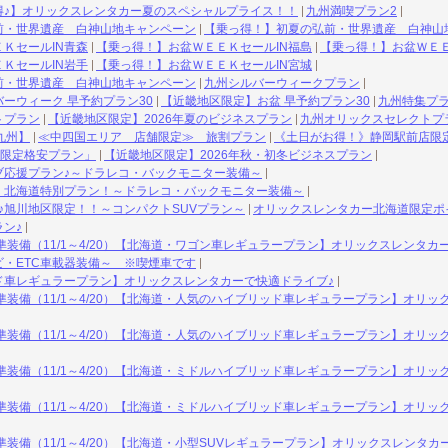
得♪】オリックスレンタカー夏のスペシャルプライス！！
九州満喫プラン2
前・世界遺産 白神山地キャンペーン
【乗っ得！】初夏の弘前・世界遺産 白神山
ＫセールIN青森
【乗っ得！】お盆ＷＥＥＫセールIN福島
【乗っ得！】お盆ＷＥＥ
ＫセールIN岩手
【乗っ得！】お盆ＷＥＥＫセールIN宮城
前・世界遺産 白神山地キャンペーン
九州シルバーウィークプラン
ーウィーク 早予約プラン30
【近畿地区限定】お盆 早予約プラン30
九州特集プ
トプラン
【近畿地区限定】2026年夏のビジネスプラン
九州オリックスセレクトプ
九州】
≪中四国エリア 店舗限定≫ 旅割プラン
《土日がお得！》静岡駅前店限
限定格安プラン」
【近畿地区限定】2026年秋・初冬ビジネスプラン
ブ応援プラン♪～ドラレコ・バックモニター装備～
】北海道特別プラン！～ドラレコ・バックモニター装備～
♪旭川地区限定！！～コンパクトSUVプラン～
オリックスレンタカー北海道限定ポイ
ン♪
準装備（11/1～4/20）【北海道・ワゴン車レギュラープラン】オリックスレンタカ
・ETC車載器装備～ ※喫煙車です
ド車レギュラープラン】オリックスレンタカーで快適ドライブ♪
準装備（11/1～4/20）【北海道・人気のハイブリッド車レギュラープラン】オリ
準装備（11/1～4/20）【北海道・人気のハイブリッド車レギュラープラン】オリ
準装備（11/1～4/20）【北海道・ミドルハイブリッド車レギュラープラン】オリ
準装備（11/1～4/20）【北海道・ミドルハイブリッド車レギュラープラン】オリ
準装備（11/1～4/20）【北海道・小型SUVレギュラープラン】オリックスレンタカ