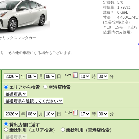
定員数
5名
排気量
1,797cc
燃費＊
0Km/L
寸法
4,460/1,745
(全長/全幅/全高)
＊10・15モード走
値(国内のみ適用)
オリックスレンタカー
おり、その他の車種になる場合もございます。
年
月
日
時
分
エリアから検索
空港店検索
年
月
日
時
分
貸出店舗に返す
乗捨利用（エリア検索）
乗捨利用（空港店検索）