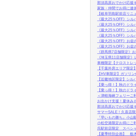
那須高原おでかけ応援
家族・仲間でお得に連
【岐阜羽島駅前店リニュ
《最大25％OFF》シ
《最大25％OFF》シ
《最大25％OFF》シ
《最大25％OFF》シ
《最大25％OFF》お
《最大25％OFF》お
《群馬県7店舗限定》
《埼玉県11店舗限定
車種限定【クロストレ
【千葉外房エリア限定】
【HV車限定】ガソリ
【近畿地区限定】シル
【乗っ得！】秋のドライ
【乗っ得！】秋のドライ
＜津軽海峡フェリーご利
お出かけ支援！夏休み
那須高原おでかけ応援
サマーSALE！久喜店
『早いもの勝ち』小山
小松空港限定お得にご
呉駅前店限定 スペシ
【夏季特別企画】 栃