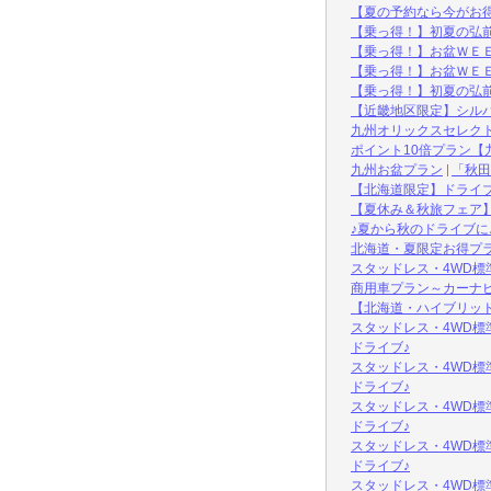
【夏の予約なら今がお
【乗っ得！】初夏の弘
【乗っ得！】お盆ＷＥＥ
【乗っ得！】お盆ＷＥＥ
【乗っ得！】初夏の弘
【近畿地区限定】シルバ
九州オリックスセレク
ポイント10倍プラン【
九州お盆プラン
「秋田
【北海道限定】ドライ
【夏休み＆秋旅フェア
♪夏から秋のドライブに
北海道・夏限定お得プラ
スタッドレス・4WD標
商用車プラン～カーナビ
【北海道・ハイブリッ
スタッドレス・4WD標
ドライブ♪
スタッドレス・4WD標
ドライブ♪
スタッドレス・4WD標
ドライブ♪
スタッドレス・4WD標
ドライブ♪
スタッドレス・4WD標