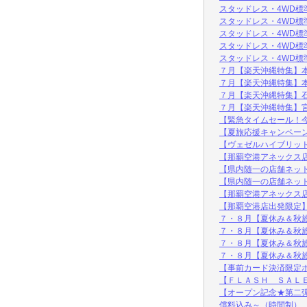
スタッドレス・4WD標
スタッドレス・4WD標
スタッドレス・4WD標
スタッドレス・4WD標
スタッドレス・4WD標準
７月【楽天沖縄特集】
７月【楽天沖縄特集】
７月【楽天沖縄特集】
７月【楽天沖縄特集】
【緊急タイムセール！
【夏旅応援キャンペー
【ヴェゼルハイブリッド
【那覇空港アネックス
【県内随一の店舗ネッ
【県内随一の店舗ネッ
【那覇空港アネックス
【那覇空港店出発限定
７・８月【夏休み＆秋
７・８月【夏休み＆秋
７・８月【夏休み＆秋
７・８月【夏休み＆秋
【事前カード決済限定
【ＦＬＡＳＨ ＳＡＬ
【オープン記念★第二弾
償料込み～（時間制）