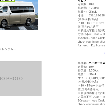
ャビン
定員数
10名
排気量
2,700cc
燃費＊
0Km/L
寸法
538/188/22
(全長/全幅/全高)
＊10・15モード走
値(国内のみ適用)
※新規お客様は免許
方貸出不可 Dear ～TO
10seats～hope Custo
check your internation
for need「D」license
ｅレンタカー
車種名
ハイエースＷ(H
定員数
10名
排気量
2,700cc
燃費＊
8Km/L
寸法
4,840/1,880
(全長/全幅/全高)
＊10・15モード走
値(国内のみ適用)
※新規お客様は免許
方貸出不可 Dear ～TO
10seats～hope Custo
check your internation