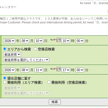
for need「D」license
ｅレンタカー
幅広くご使用可能なクラスです。 １０人乗車が可能、あらゆるシーンでご利用いただけ
e Customer. Please check your international driving permit, for need「D」licen
年
月
日
時
分
エリアから検索
空港店検索
年
月
日
時
分
貸出店舗に返す
乗捨利用（エリア検索）
乗捨利用（空港店検索）