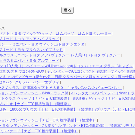
ラス
クト トヨタ ヴィッツ/ヴィッツ LTD/パッソ LTD/トヨタ ルーミー
ブリッド トヨタ アクア ハイブリッド
列シートミニバン トヨタ ウィッシュ/トヨタ シエンタ
ブリッド トヨタ プリウス ハイブリッド
クラスミニバン トヨタ ノア / ヴォクシー（7人乗り）/トヨタ ヴォクシー
クラスミニバン トヨタ アルファード
10人乗り） ハイエースＷ(Hiace wagon)/トヨタ ハイエース グランドキャビン
 スズキ ワゴンR/N-BOX
ｅレンタカーのC1コンパクト（喫煙） ヴィッツ（喫
ン キャンピングカー（寝台仕様） 日産 クリッパーバン 軽キャンピング（寝台仕様
動車バン クリッパーバン /エブリィ
ースＶクラス 商用車タイプ ＮＶ３５０ キャラバンバン/ハイエースバン
ョンワゴン ウィッシュ（Wish）ラック付
ｅレンタカーのワゴン ノア（Noah）
トクラス ヴィッツ【ナビ・ETC標準装備】（喫煙車）/ヴィッツ【ナビ・ETC標準
プレミオ【ナビ・ETC標準装備】（禁煙車）
HV 1800cc プリウス【ナビ・ETC標準装備】（禁煙車）/プリウス【ナビ・ET
ョンワゴン ウィッシュ【ナビ・ETC標準装備】（禁煙車）
ヨタ ノア / ヴォクシー（7人乗り）/ノア【ナビ・ETC標準装備】（禁煙車）/デリ
アルファード【ナビ・ETC標準装備】（禁煙車）