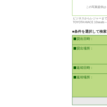
この写真提供は
ビジネスからレジャーまで
TOYOTA HIACE 10seats～hop
■条件を選択して検索
貸出日時：
貸出場所：
返却日時：
返却場所：