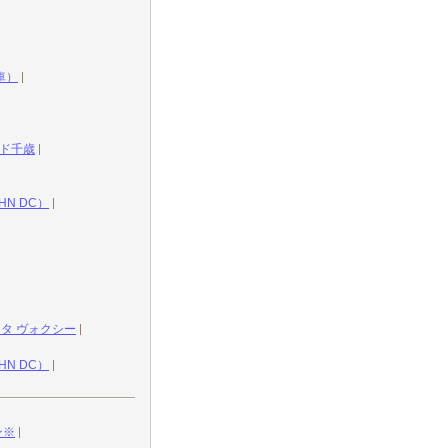
車）
ラド千歳
N DC）
タ ヴォクシー
N DC）
ン※