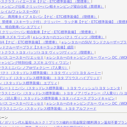
スクラス ハイエースＷ【ナビ・ETC標準装備】（禁煙車）
キャンピング仕様 クリッパーバン軽キャンピング寝台仕様（禁煙車）
トレイル/フォレスター/XV
ン 商用車タイプ ＡＤバン【ナビ・ETC標準装備】（喫煙車）
 禁煙車（スキーラック付） クリッパー ラック車【ナビ・ETC標準装備】（禁煙
ス 軽自動車バン エブリィ
 クリッパーバン 軽自動車【ナビ・ETC標準装備】（禁煙車）
車 スズキ ワゴンR
ｅレンタカーのコンパクト ヴィッツ（喫煙車）
AV4【ナビ・ETC標準装備】（禁煙車）
ｅレンタカーのSUV ランドクルーザープ
ランドクルーザープラド【スキーラック装備】成田
トクラス トヨタ パッソ/トヨタ ヴィッツ/ヴィッツ（喫煙車）
バス コースター/リエッセⅡ
ｅレンタカーのキャンピングカー ヴォーン DC（WOH
ャンピング特別仕様 スズキ エヴリィ ワゴン
ラスミニバン ノアorヴォクシー（7人乗り）
パクト（スタッドレス標準装備） トヨタ ヴィッツ/トヨタ ルーミー
ブリッド（スタッドレス標準装備） トヨタ プリウス ハイブリッド
ン（スタッドレス標準装備） エブリィ
3列シートミニバン（スタッドレス標準装備） トヨタ ウィッシュ/トヨタ シエンタ
ラスミニバン（スタッドレス標準装備） トヨタ ノア / ヴォクシー（7人乗り）/トヨ
ン（10人乗り）スタッドレス標準装備 トヨタ ハイエース グランドキャビン
バス コースター/リエッセⅡ
ｅレンタカーのキャンピングカー ヴォーン DC（WOH
クラスミニバン（スタッドレス標準装備） トヨタ アルファード
ペーン
制／ガソリン代も返却もおトク！プリウス確約※現金限定/燃料満タン返却不要プラ