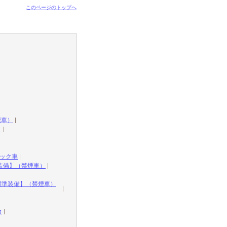
このページのトップへ
煙車）
）
ラック車
装備】（禁煙車）
C標準装備】（禁煙車）
カ