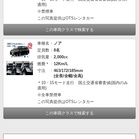
適用)
※禁煙車
この写真提供はOTSレンタカー
この車両クラスで検索する
車種名
ノア
定員数
8名
排気量
2,000cc
燃費＊
12Km/L
寸法
463/172/185mm
(全長/全幅/全高)
＊10・15モード走行 国土交通省審査値(国内のみ
適用)
※全車禁煙車
この写真提供はOTSレンタカー
この車両クラスで検索する