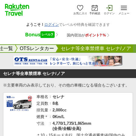
お気に入り
予約確認
ログイン
メニュー
社一覧
OTSレンタカー
セレナ等全車禁煙車 セレナ/ノア
セレナ等全車禁煙車 セレナ/ノア
※主要車両のみ表示しており、その他の車種になる場合もございます。
車種名
セレナ
定員数
8名
排気量
2,000cc
燃費＊
0Km/L
寸法
4,770/1,735/1,865mm
(全長/全幅/全高)
＊10・15モード走行 国土交通省審査値(国内のみ