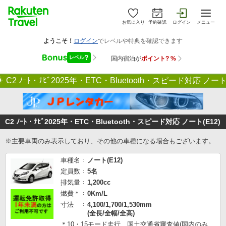
お気に入り
予約確認
ログイン
メニュー
C2 ﾉｰﾄ・ﾅﾋﾞ2025年・ETC・Bluetooth・スピード対応 ノート(
C2 ﾉｰﾄ・ﾅﾋﾞ2025年・ETC・Bluetooth・スピード対応 ノート(E12)
※主要車両のみ表示しており、その他の車種になる場合もございます。
車種名
ノート(E12)
定員数
5名
排気量
1,200cc
燃費＊
0Km/L
寸法
4,100/1,700/1,530mm
(全長/全幅/全高)
＊10・15モード走行 国土交通省審査値(国内のみ