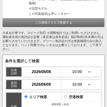
適用)
※旧型モデル
この写真提供はJPレンタカー
この車両クラスで検索する
※多走行車です。スピード対応 ※国際免許ではご利用いただけません。
運転者全員の免許証が必要（来店者は原本必須）免許取得1年未満の方は
お断りさせていただきます。グリーン免許証の方は免責補償のみの加入
となります。ペット同乗でのレンタルはお断りしております。ご了承下
さい。
条件を選択して検索
出発
日時
返却
日時
エリア検索
空港検索
出発