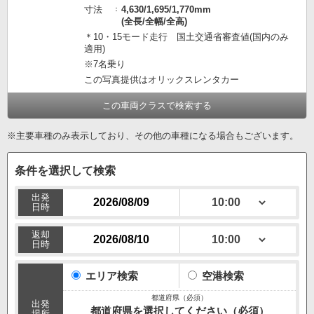
寸法
4,630/1,695/1,770mm
(全長/全幅/全高)
＊10・15モード走行 国土交通省審査値(国内のみ
適用)
※7名乗り
この写真提供はオリックスレンタカー
この車両クラスで検索する
※主要車種のみ表示しており、その他の車種になる場合もございます。
条件を選択して検索
出発
日時
返却
日時
エリア検索
空港検索
出発
都道府県を選択してください（必須）
場所