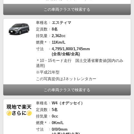
この車両クラスで検索する
車種名
エスティマ
定員数
8名
排気量
2,362cc
燃費＊
11Km/L
寸法
4,795/1,800/1,745mm
(全長/全幅/全高)
＊10・15モード走行 国土交通省審査値(国内のみ
適用)
※平成21年型
この写真提供はJネットレンタカー
この車両クラスで検索する
車種名
W4（オデッセイ）
定員数
5名
排気量
0cc
燃費＊
0Km/L
寸法
0/0/0mm