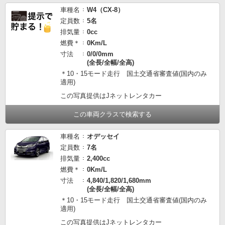
車種名
W4（CX-8）
定員数
5名
排気量
0cc
燃費＊
0Km/L
寸法
0/0/0mm
(全長/全幅/全高)
＊10・15モード走行 国土交通省審査値(国内のみ
適用)
この写真提供はJネットレンタカー
この車両クラスで検索する
車種名
オデッセイ
定員数
7名
排気量
2,400cc
燃費＊
0Km/L
寸法
4,840/1,820/1,680mm
(全長/全幅/全高)
＊10・15モード走行 国土交通省審査値(国内のみ
適用)
この写真提供はJネットレンタカー