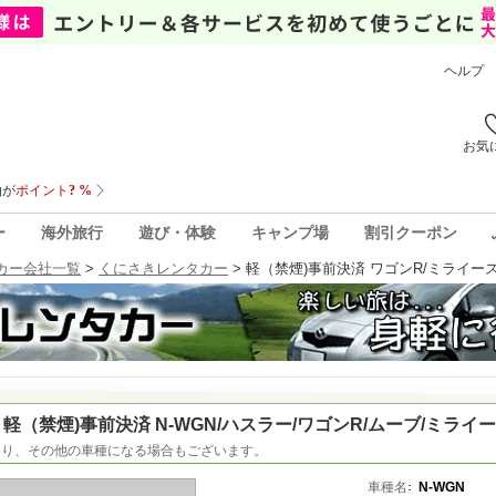
ヘルプ
お気
ー
海外旅行
遊び・体験
キャンプ場
割引クーポン
カー会社一覧
>
くにさきレンタカー
>
軽（禁煙)事前決済 ワゴンR/ミライース/
軽（禁煙)事前決済 N-WGN/ハスラー/ワゴンR/ムーブ/ミライ
おり、その他の車種になる場合もございます。
車種名
N-WGN