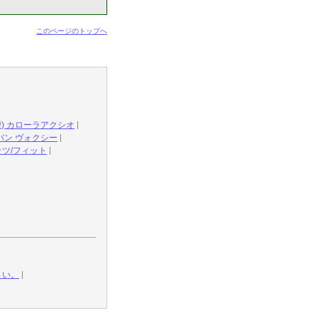
このページのトップへ
) カローラアクシオ
バン ヴォクシー
ッツ/フィット
さい。