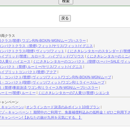
車両クラス
ス(禁煙) ワゴンR/N-BOX/N-WGN/ムーブ/ハスラー
ンパクトクラス（禁煙) フィット/ヤリス/フィット/イグニス
ンパクトクラス(喫煙) ヴィッツ/フィット
くにさきレンタカーのスタンダード(禁煙
イブリッド(禁煙） カローラ ハイブリッド/プリウス
くにさきレンタカーのミニ
0人乗り ハイエース
くにさきレンタカーのコンパクト（喫煙)スーパーSALE ヴィ
ンパクト（禁煙) ルーミー/ヤリス/フィット/イグニス
イブリットコンパクト(禁煙) アクア
ンパクト(禁煙) ヴィッツ/フィット/ワゴンR/N-BOX/N-WGN/ムーブ
コンパクト(喫煙) ヴィッツ/フィット/ワゴンR/ミライース/ムーブ
禁煙)事前決済 ワゴンR/ミライース/N-WGN/ムーブ/ハスラー
ーミー(禁煙) ルーミー
くにさきレンタカーの7人乗り(禁煙) シエンタ
キャンペーン
】キャンペーン♪
オンラインカード決済のみポイント10倍プラン
だゾ～キャンペーン！ 期間中のご利用で、免責補償料込みの低料金！ぜひご利用下
ブキャンペーン!【あなたの旅が九州を元気にする。】