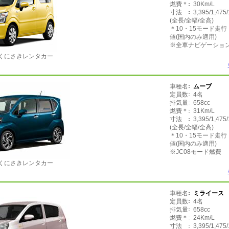
燃費＊
30Km/L
寸法
3,395/1,475
(全長/全幅/全高)
＊10・15モード走
値(国内のみ適用)
※全車ナビゲーション
くにさきレンタカー
車種名
ムーブ
定員数
4名
排気量
658cc
燃費＊
31Km/L
寸法
3,395/1,475
(全長/全幅/全高)
＊10・15モード走
値(国内のみ適用)
※JC08モード燃費
くにさきレンタカー
車種名
ミライース
定員数
4名
排気量
658cc
燃費＊
24Km/L
寸法
3,395/1,475