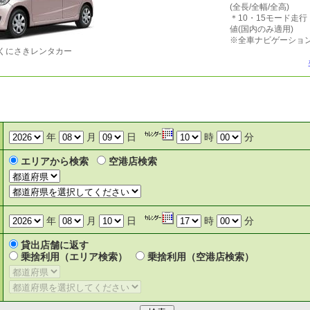
(全長/全幅/全高)
＊10・15モード走
値(国内のみ適用)
※全車ナビゲーション
くにさきレンタカー
年
月
日
時
分
エリアから検索
空港店検索
年
月
日
時
分
貸出店舗に返す
乗捨利用（エリア検索）
乗捨利用（空港店検索）