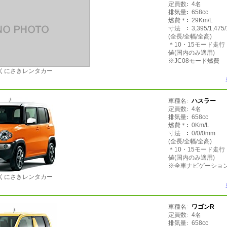
定員数
4名
排気量
658cc
燃費＊
29Km/L
寸法
3,395/1,475
(全長/全幅/全高)
＊10・15モード走
値(国内のみ適用)
※JC08モード燃費
くにさきレンタカー
車種名
ハスラー
定員数
4名
排気量
658cc
燃費＊
0Km/L
寸法
0/0/0mm
(全長/全幅/全高)
＊10・15モード走
値(国内のみ適用)
※全車ナビゲーション
くにさきレンタカー
車種名
ワゴンR
定員数
4名
排気量
658cc