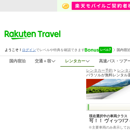
国内宿泊
交通＋宿
レンタカー
高速バス・ツア
レンタカー予約
>
レンタ
パラソルが無料レンタル選
現在選択中の車両クラス
可！！ ヴィッツ/
※主要車両のみ表示して