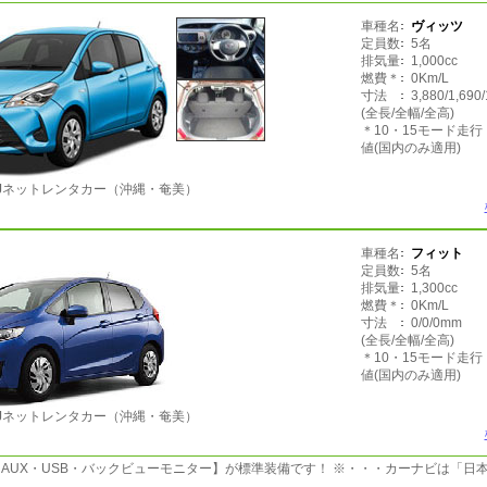
車種名
ヴィッツ
定員数
5名
排気量
1,000cc
燃費＊
0Km/L
寸法
3,880/1,690
(全長/全幅/全高)
＊10・15モード走
値(国内のみ適用)
Jネットレンタカー（沖縄・奄美）
車種名
フィット
定員数
5名
排気量
1,300cc
燃費＊
0Km/L
寸法
0/0/0mm
(全長/全幅/全高)
＊10・15モード走
値(国内のみ適用)
Jネットレンタカー（沖縄・奄美）
・AUX・USB・バックビューモニター】が標準装備です！ ※・・・カーナビは「日
。