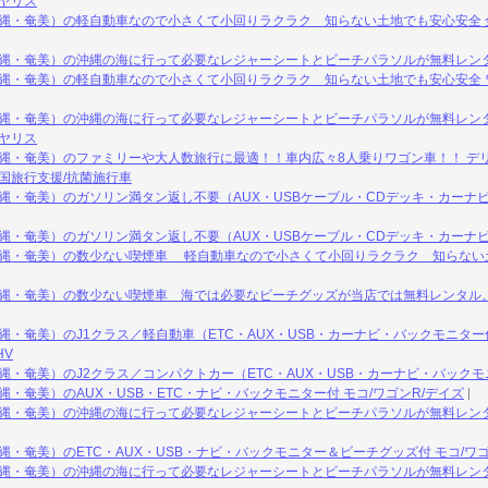
/ヤリス
縄・奄美）の軽自動車なので小さくて小回りラクラク 知らない土地でも安心安全 全
沖縄・奄美）の沖縄の海に行って必要なレジャーシートとビーチパラソルが無料レンタ
縄・奄美）の軽自動車なので小さくて小回りラクラク 知らない土地でも安心安全 ワ
縄・奄美）の沖縄の海に行って必要なレジャーシートとビーチパラソルが無料レンタ
/ヤリス
縄・奄美）のファミリーや大人数旅行に最適！！車内広々8人乗りワゴン車！！ デリカ
全国旅行支援/抗菌施行車
縄・奄美）のガソリン満タン返し不要（AUX・USBケーブル・CDデッキ・カーナビ付
縄・奄美）のガソリン満タン返し不要（AUX・USBケーブル・CDデッキ・カーナビ
沖縄・奄美）の数少ない喫煙車 軽自動車なので小さくて小回りラクラク 知らない土
縄・奄美）の数少ない喫煙車 海では必要なビーチグッズが当店では無料レンタル。 
縄・奄美）のJ1クラス／軽自動車（ETC・AUX・USB・カーナビ・バックモニター付
HV
縄・奄美）のJ2クラス／コンパクトカー（ETC・AUX・USB・カーナビ・バックモ
・奄美）のAUX・USB・ETC・ナビ・バックモニター付 モコ/ワゴンR/デイズ
沖縄・奄美）の沖縄の海に行って必要なレジャーシートとビーチパラソルが無料レンタ
縄・奄美）のETC・AUX・USB・ナビ・バックモニター＆ビーチグッズ付 モコ/ワゴ
沖縄・奄美）の沖縄の海に行って必要なレジャーシートとビーチパラソルが無料レンタ