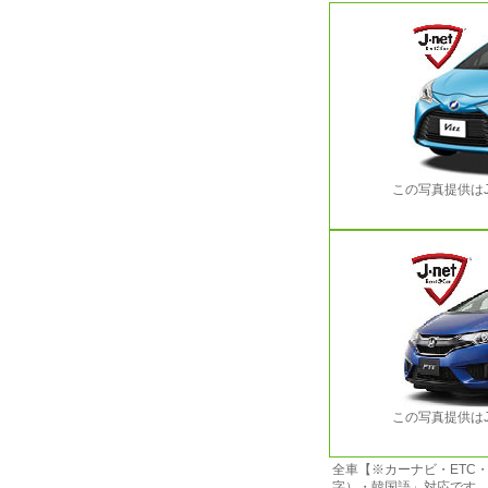
この写真提供は
この写真提供は
全車【※カーナビ・ETC
字）・韓国語」対応です