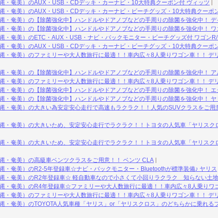
縄・奄美）のAUX・USB・CDデッキ・カーナビ・10大特典クーポン付 ヴィッツ
縄・奄美）のAUX・USB・CDデッキ・カーナビ・ビーチグッズ・10大特典クーポン
縄・奄美）の【除菌強化中】ハンドルやドアノブなどの手周りの除菌を強化中！ デイ
縄・奄美）の【除菌強化中】ハンドルやドアノブなどの手周りの除菌を強化中！ ワ
縄・奄美）のETC・AUX・USB・ナビ・バックモニター・ビーチグッズ付 ワゴンR
縄・奄美）のAUX・USB・CDデッキ・カーナビ・ビーチグッズ・10大特典クーポン
縄・奄美）のファミリーや大人数旅行に最適！！車内広々8人乗りワゴン車！！ デリカ
沖縄・奄美）の【除菌強化中】ハンドルやドアノブなどの手周りの除菌を強化中！ ア
縄・奄美）のファミリーや大人数旅行に最適！！車内広々8人乗りワゴン車！！ デリ
沖縄・奄美）の【除菌強化中】ハンドルやドアノブなどの手周りの除菌を強化中！ エ
沖縄・奄美）の【除菌強化中】ハンドルやドアノブなどの手周りの除菌を強化中！ ヤ
縄・奄美）の大きい為安定安心走行で高速もラクラク！！人気のSUVクラスをご用
沖縄・奄美）の大きいため、安定安心走行でラクラク！！トヨタの人気車「ヤリスクロ
沖縄・奄美）の大きいため、安定安心走行でラクラク！！トヨタの人気車「ヤリスクロ
縄・奄美）の高級車ベンツクラスをご用意！！ ベンツ CLA
・奄美）のR2-5年登録車☆ナビ・バックモニター・Bluetoothが標準装備♪ ヤリス
縄・奄美）のR2年登録車☆ 軽自動車なので小さくて小回りラクラク 知らない土地
縄・奄美）のR4年登録車☆ファミリーや大人数旅行に最適！！車内広々8人乗りワゴン
縄・奄美）のファミリーや大人数旅行に最適！！車内広々8人乗りワゴン車！！ デリ
縄・奄美）のTOYOTA人気車種「ヤリス」or「ヤリスクロス」のどちらかに乗れる