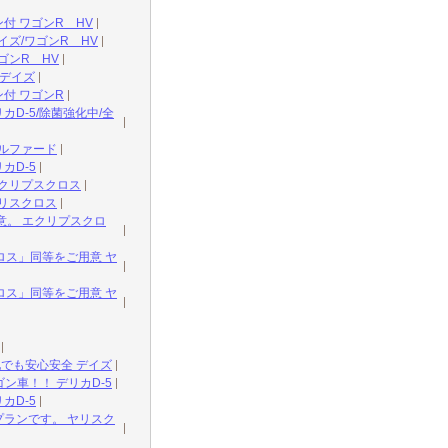
付 ワゴンR HV
ズ/ワゴンR HV
ゴンR HV
/デイズ
付 ワゴンR
D-5/除菌強化中/全
ルファード
カD-5
クリプスクロス
リスクロス
意。 エクリプスクロ
ス」同等をご用意 ヤ
ス」同等をご用意 ヤ
でも安心安全 デイズ
車！！ デリカD-5
カD-5
プランです。 ヤリスク