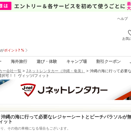
ヘルプ
お気
ー
海外旅行
遊び・体験
キャンプ場
割引クーポン
カー会社一覧
>
Jネットレンタカー（沖縄・奄美）
>
沖縄の海に行って必要
択可！！ ヴィッツ/フィット
沖縄の海に行って必要なレジャーシートとビーチパラソルが
フィット
おり、その他の車種になる場合もございます。