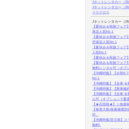
Jネットレンタカー（沖
Jネットレンタカー（
リスクロス
Jネットレンタカー（
【夏休み＆秋旅フェア
港店人気No.1
【夏休み＆秋旅フェア】
空港店人気No.1
【夏休み＆秋旅フェア】
人気No.1
【夏休み＆秋旅フェア】
【夏休み＆秋旅フェア】
無料レンタル可（オプ
【沖縄特集】【令和6-
No.1
【沖縄特集】【全車 令
【沖縄特集】【新車確約
【沖縄特集】【全車 令
ル可（オプションで要
【★石垣島★】☆免責補
【奄美大島/免責補償別
択。
【沖縄特集/宮古島】ス
無料!.