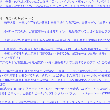
縄・奄美）のワゴン車なのに7人乗りで広々。ハイブリッド車なのでガソリン代がお得！
沖縄・奄美）の大きいため、安定安心走行でラクラク！！トヨタの人気車「ヤリスクロ
沖縄・奄美）のキャンペーン
】【奄美大島 全車 令和7年式の新車】奄美空港から送迎2分。最新モデルで出発す
【令和6-7年式のみ】宮古空港から送迎無料（7分）最新モデルで出発する安心プ
【全車 令和6?7年式の新車】新石垣空港から送迎5分。最新モデルで出発する安心
【新車確約・空港至近】令和6年?7年式・送迎バス約10分☆ SUV車種おまかせプ
【全車 令和6?8年式の新車】那覇空港から送迎10分。最新モデルで出発する安心
ションで要選択）
7年式のみ】宮古空港から送迎無料（7分）最新モデルで出発する安心プランがこの
和6?7年式の新車】新石垣空港から送迎5分。最新モデルで出発する安心プラン※新石
・空港至近】令和6年?7年式・送迎バス約10分☆ SUV車種おまかせプラン☆※車
和6?8年式の新車】那覇空港から送迎10分。最新モデルで出発する安心プラン！ビ
選択）
償込☆Bluetooth対応オーディオ・USB・カーナビ＆免責込み＆ビーチグッズ無料
価格】全車カーナビ装備！ビーチグッズレンタル（パラソル・レジャーシート)OK!
マホ音楽OK（Bluetooth搭載）・ナビ装備＆ビーチグッズレンタル（パラソル・レ