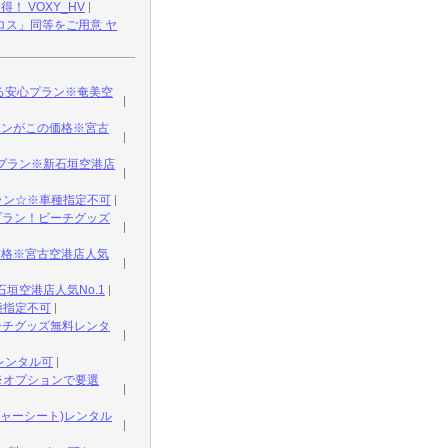
 VOXY_HV
ス」同等をご用意 ヤ
る安心プラン※奄美空
ランがこの価格※宮古
プラン※新石垣空港店
ラン☆※車種指定不可
プラン！ビーチグッズ
価格※宮古空港店人気
垣空港店人気No.1
種指定不可
ーチグッズ無料レンタ
レンタル可
※オプションで要選
ジャーシート)レンタル