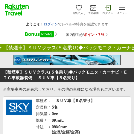
お気に入り
予約確認
ログイン
メニュー
【禁煙車】ＳＵＶクラス(５名乗り)◆バックモニタ・カー
【禁煙車】ＳＵＶクラス(５名乗り)◆バックモニタ・カーナビ・Ｅ
ＴＣ車載器装備 ＳＵＶ車【５名乗り】
※主要車両のみ表示しており、その他の車種になる場合もございます。
車種名
ＳＵＶ車【５名乗り】
定員数
5名
排気量
0cc
燃費＊
0Km/L
寸法
0/0/0mm
(全長/全幅/全高)