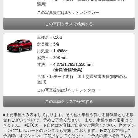
適用)
この写真提供はJネットレンタカー
この車両クラスで検索する
車種名
CX-3
定員数
5名
排気量
1,498cc
燃費＊
20Km/L
寸法
4,275/1,765/1,550mm
(全長/全幅/全高)
＊10・15モード走行 国土交通省審査値(国内のみ
適用)
この写真提供はJネットレンタカー
この車両クラスで検索する
■主要車種のみ表示しております。その他の車種や異なる排気量となる場
合もございますので、予めご了承ください。 また、車種や色の指定はで
きません。 ■ETCカード自体はお客様ご自身でご用意ください。尚オプシ
ョンにてETCカードのレンタルも実施しております。必要なお客様はご
予約時にオプションにて選択をしてください。ご予約の無い場合でも店