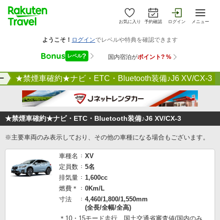
お気に入り
予約確認
ログイン
メニュー
ー
★禁煙車確約★ナビ・ETC・Bluetooth装備♪J6 XV/CX-3
★禁煙車確約★ナビ・ETC・Bluetooth装備♪J6 XV/CX-3
※主要車両のみ表示しており、その他の車種になる場合もございます。
車種名
XV
定員数
5名
排気量
1,600cc
燃費＊
0Km/L
寸法
4,460/1,800/1,550mm
(全長/全幅/全高)
＊10・15モード走行 国土交通省審査値(国内のみ