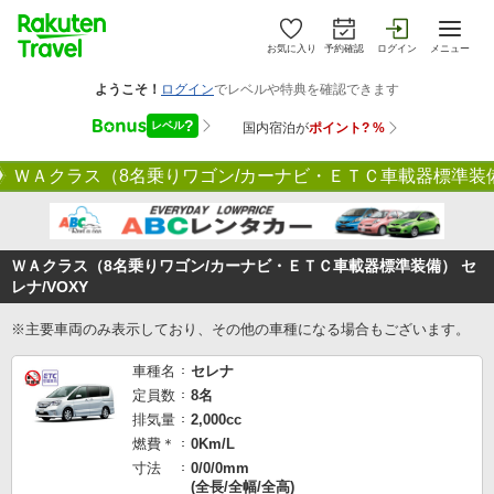
お気に入り
予約確認
ログイン
メニュー
ＷＡクラス（8名乗りワゴン/カーナビ・ＥＴＣ車載器標準装備）
ＷＡクラス（8名乗りワゴン/カーナビ・ＥＴＣ車載器標準装備） セ
レナ/VOXY
※主要車両のみ表示しており、その他の車種になる場合もございます。
車種名
セレナ
定員数
8名
排気量
2,000cc
燃費＊
0Km/L
寸法
0/0/0mm
(全長/全幅/全高)