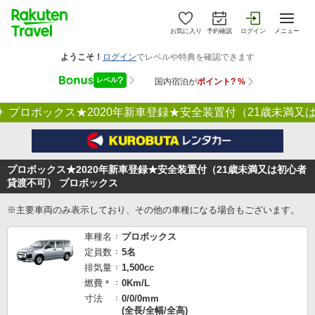
お気に入り
予約確認
ログイン
メニュー
プロボックス★2020年新車登録★安全装置付（21歳未満又
プロボックス★2020年新車登録★安全装置付（21歳未満又は初心者
貸渡不可） プロボックス
※主要車両のみ表示しており、その他の車種になる場合もございます。
車種名
プロボックス
定員数
5名
排気量
1,500cc
燃費＊
0Km/L
寸法
0/0/0mm
(全長/全幅/全高)