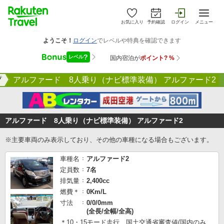
お気に入り
予約確認
ログイン
メニュー
プ
アルファード 8人乗り（ナビ標準装備） アルファード2
アルファード 8人乗り（ナビ標準装備） アルファード2
※主要車両のみ表示しており、その他の車種になる場合もございます。
車種名
アルファード2
定員数
7名
排気量
2,400cc
燃費＊
0Km/L
寸法
0/0/0mm
(全長/全幅/全高)
＊10・15モード走行 国土交通省審査値(国内のみ