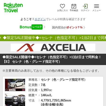
お気に入り
予約確認
ログイン
メニュー
◆限定SALE開催中◆<セレナ（色指定不可）>1泊2日まで
◆限定SALE開催中◆<セレナ（色指定不可）>1泊2日まで同料金！
【E】 セレナ（色・グレード指定不可）
※主要車両のみ表示しており、その他の車種になる場合もございます。
車種名
セレナ（色・グレード指定不可）
定員数
7名
排気量
1,997cc
燃費＊
14Km/L
寸法
4,770/1,735/1,865mm
(全長/全幅/全高)