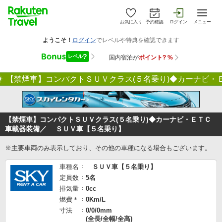
お気に入り
予約確認
ログイン
メニュー
【禁煙車】コンパクトＳＵＶクラス(５名乗り)◆カーナビ
【禁煙車】コンパクトＳＵＶクラス(５名乗り)◆カーナビ・ＥＴＣ
車載器装備／ ＳＵＶ車【５名乗り】
※主要車両のみ表示しており、その他の車種になる場合もございます。
車種名
ＳＵＶ車【５名乗り】
定員数
5名
排気量
0cc
燃費＊
0Km/L
寸法
0/0/0mm
(全長/全幅/全高)