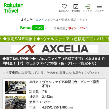
お気に入り
予約確認
ログイン
メニュー
◆限定SALE開催中◆<ヴェルファイア（色指定不可）>1泊
◆限定SALE開催中◆<ヴェルファイア（色指定不可）>1泊2日まで
同料金！【P】 ヴェルファイア30型（色・グレード指定不可）
※主要車両のみ表示しており、その他の車種になる場合もございます。
車種名
ヴェルファイア30型（色・グレード指定
不可）
定員数
7名
排気量
2,493cc
燃費＊
12Km/L
寸法
4,935/1,850/1,880mm