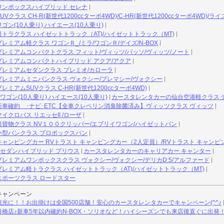
ワンボックスハイブリッド セレナ
クラス CH-R(新世代1200ccターボ4WD)/C-HR(新世代1200ccターボ4WD)/
ン(10人乗り) ハイエース(10人乗り)
トラクラス ハイゼットトラック（AT)/ハイゼットトラック（MT)
ミアム軽クラス ワゴンＲ_/ミラ/ワゴンＲ/デイズ/N-BOX
レミアムコンパクトクラス フィット/ヴィッツ/パッソ/ヴィッツ/ノート
レミアムコンパクトハイブリッド アクア/アクア
レミアムセダンクラス プレミオ/カローラ
レミアムミニバンクラス ヴォクシー/プレマシー/ヴォクシー
アムSUVクラス C-HR(新世代1200ccターボ4WD)
ゴン(10人乗り) ハイエース(10人乗り)
カースタレンタカーの仙台空港軽クラス 
車確約 ･ナビ･ETC【全車クレベリン消臭除菌済み】ヴィッツクラス ヴィッツ
クロバス リエッセII /ローザ
貨物クラス NV１００クリッパー/エブリイワゴン/ハイゼットバン
小型バンクラス プロボックスバン
ャンピングカー RVトラスト キャンピングカー（2人定員）/RVトラスト キャンピ
セダンハイブリッド プリウス
カースタレンタカーのキャリアカー キャンター
レミアムワンボックスクラス ヴォクシー/ヴォクシー/デリカD:5/アルファード
レミアム軽トラクラス ハイゼットトラック（AT)/ハイゼットトラック（MT)
ポーツクラス ロードスター
キャンペーン
光に！！お出掛けは全国500店舗！安心のカースタレンタカーでキャンペーン(^^♪
橋店♪新車5年以内確約N-BOX・ソリオなど！ハイシーズンでも来店後直ぐに出発