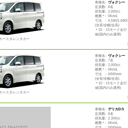
車種名
ヴォクシー
定員数
8名
排気量
2,000cc
燃費＊
0Km/L
寸法
4,590/1,690
(全長/全幅/全高)
＊10・15モード走
値(国内のみ適用)
カースタレンタカー
車種名
ヴォクシー
定員数
7名
排気量
2,000cc
燃費＊
0Km/L
寸法
0/0/0mm
(全長/全幅/全高)
＊10・15モード走
値(国内のみ適用)
カースタレンタカー
車種名
デリカD:5
定員数
8名
排気量
2,300cc
燃費＊
0Km/L
寸法
0/0/0mm