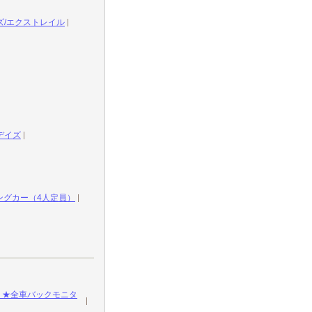
ライズ/エクストレイル
デイズ
ングカー（4人定員）
！★全車バックモニタ