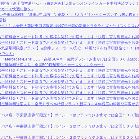
別空港・新千歳空港りんくう恵庭恵み野店限定◇オンラインカード事前決済プラン！
タカーで快適な旅を♪
♪全車新車確約（新車5年以内）N-BOX・ソリオなど！ハイシーズンでも来店後直
h搭載！
ル！】六会日大前駅東口店限定 令和7年登録の新車トヨタライズ・ヤリスクロス♪人
お手頃料金とスピード決済でお客様を笑顔でお迎えします！快適に宮古島観光をお楽
お手頃料金とスピード決済でお客様を笑顔でお迎えします！快適に宮古島観光をお楽
多気店期間限定プラン♪】自動車ディーラーの安心・綺麗な車をお手頃価格で！！ お
で☆彡♪
Mercedes-Benz GLC（高級SUV車）確約プラン！お出かけは全国５００店舗
空港無料送迎あり！全国500店舗安心のカースタレンタカー！
お手頃料金とスピード決済でお客様を笑顔でお迎えします！快適に宮古島観光をお楽
お手頃料金とスピード決済でお客様を笑顔でお迎えします！快適に宮古島観光をお楽
お手頃料金とスピード決済でお客様を笑顔でお迎えします！快適に宮古島観光をお楽
お手頃料金とスピード決済でお客様を笑顔でお迎えします！快適に宮古島観光をお楽
お手頃料金とスピード決済でお客様を笑顔でお迎えします！快適に宮古島観光をお楽
お手頃料金とスピード決済でお客様を笑顔でお迎えします！快適に宮古島観光をお楽
田空港無料送迎あり！楽天トラベル特価プラン！新車３～４年程度の綺麗な車両が多数
イパス店・宇栄原店 期間限定！】ポイント２倍プラン☆彡 お出かけは全国５００店
イパス店・宇栄原店 期間限定！】ポイント２倍プラン☆彡 お出かけは全国５００店
イパス店・宇栄原店 期間限定！】ポイント２倍プラン☆彡 お出かけは全国５００店