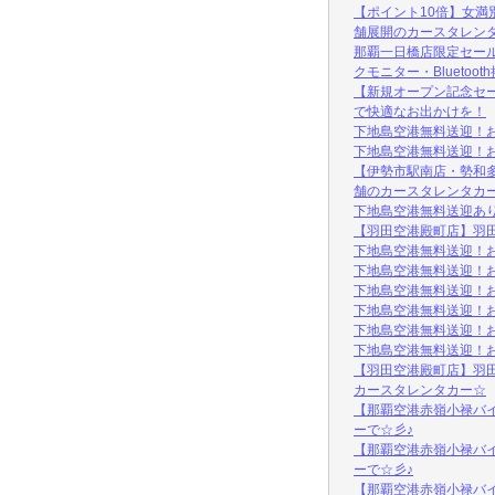
【ポイント10倍】女満
舗展開のカースタレン
那覇一日橋店限定セール
クモニター・Bluetoot
【新規オープン記念セー
で快適なお出かけを！
下地島空港無料送迎！
下地島空港無料送迎！
【伊勢市駅南店・勢和
舗のカースタレンタカー
下地島空港無料送迎あり！
【羽田空港殿町店】羽田
下地島空港無料送迎！
下地島空港無料送迎！
下地島空港無料送迎！
下地島空港無料送迎！
下地島空港無料送迎！
下地島空港無料送迎！
【羽田空港殿町店】羽
カースタレンタカー☆
【那覇空港赤嶺小禄バ
ーで☆彡♪
【那覇空港赤嶺小禄バ
ーで☆彡♪
【那覇空港赤嶺小禄バ