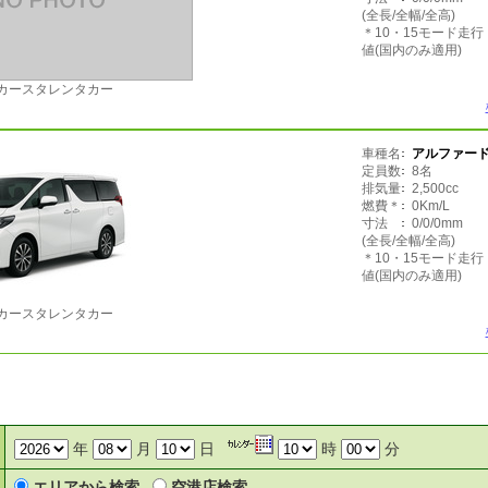
(全長/全幅/全高)
＊10・15モード走
値(国内のみ適用)
カースタレンタカー
車種名
アルファー
定員数
8名
排気量
2,500cc
燃費＊
0Km/L
寸法
0/0/0mm
(全長/全幅/全高)
＊10・15モード走
値(国内のみ適用)
カースタレンタカー
年
月
日
時
分
エリアから検索
空港店検索