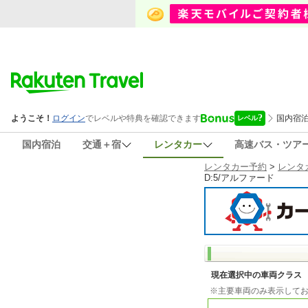
国内宿泊
交通＋宿
レンタカー
高速バス・ツア
レンタカー予約
>
レンタ
D:5/アルファード
現在選択中の車両クラス
※主要車両のみ表示して