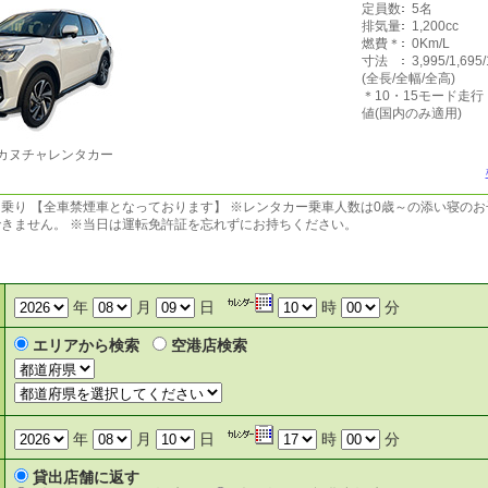
定員数
5名
排気量
1,200cc
燃費＊
0Km/L
寸法
3,995/1,695
(全長/全幅/全高)
＊10・15モード走
値(国内のみ適用)
カヌチャレンタカー
乗り 【全車禁煙車となっております】 ※レンタカー乗車人数は0歳～の添い寝のお
きません。 ※当日は運転免許証を忘れずにお持ちください。
年
月
日
時
分
エリアから検索
空港店検索
年
月
日
時
分
貸出店舗に返す