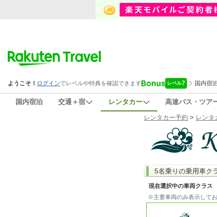
国内宿泊
交通＋宿
レンタカー
高速バス・ツア
レンタカー予約
>
レンタ
5名乗りの乗用車ク
現在選択中の車両クラス
※主要車両のみ表示して