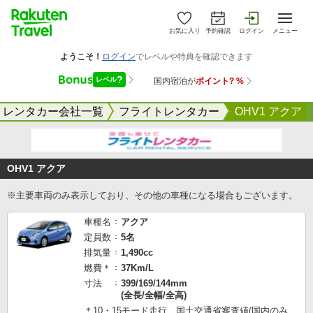
お気に入り
予約確認
ログイン
メニュー
レンタカー会社一覧
フライトレンタカー
OHV1 アクア
OHV1 アクア
※主要車両のみ表示しており、その他の車種になる場合もございます。
車種名
アクア
定員数
5名
排気量
1,490cc
燃費＊
37Km/L
寸法
399/169/144mm
(全長/全幅/全高)
＊10・15モード走行 国土交通省審査値(国内のみ