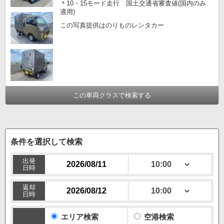
＊10・15モード走行 国土交通省審査値(国内のみ
適用)
この写真提供はのりものレンタカー
この車両クラスで検索する
条件を選択して検索
出発
日時
返却
日時
エリア検索
空港検索