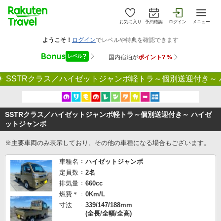
お気に入り
予約確認
ログイン
メニュー
SSTRクラス／ハイゼットジャンボ軽トラ～個別送迎付き～
SSTRクラス／ハイゼットジャンボ軽トラ～個別送迎付き～ ハイゼ
ットジャンボ
※主要車両のみ表示しており、その他の車種になる場合もございます。
車種名
ハイゼットジャンボ
定員数
2名
排気量
660cc
燃費＊
0Km/L
寸法
339/147/188mm
(全長/全幅/全高)