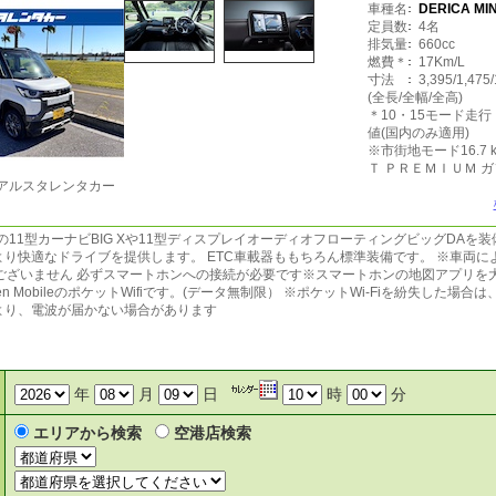
車種名
DERICA MIN
定員数
4名
排気量
660cc
燃費＊
17Km/L
寸法
3,395/1,475
(全長/全幅/全高)
＊10・15モード走
値(国内のみ適用)
※市街地モード16.7 
Ｔ ＰＲＥＭＩＵＭ 
アルスタレンタカー
製の11型カーナビBIG Xや11型ディスプレイオーディオフローティングビッグDAを
より快適なドライブを提供します。 ETC車載器ももちろん標準装備です。 ※車両
ございません 必ずスマートホンへの接続が必要です※スマートホンの地図アプリを
kuten MobileのポケットWifiです。(データ無制限） ※ポケットWi-Fiを紛失した
より、電波が届かない場合があります
年
月
日
時
分
エリアから検索
空港店検索