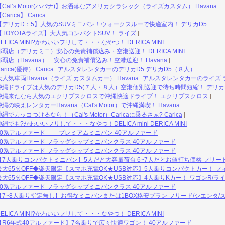
l’s Motor(ハバナ)】お洒落なアメリカクラシック（ライズカスタム） Havana
ica】 Carica
デリカD：5】人気のSUVミニバン！ウォークスルーで快適室内！ デリカD5
TOYOTAライズ】大人気コンパクトSUV！ ライズ
ICA MINI?かわいいフリして・・・なやつ！ DERICA MINI
店（デリカミニ）安心の免責補償込み・空港送迎！ DERICA MINI
店（Havana） 安心の免責補償込み！空港送迎！ Havana
ca(優待） Carica
アルスタレンタカーのデリカD5 デリカD5（８人）
気車両Havana（ライズ カスタムカー） Havana
アルスタレンタカーのライズ 
縄ドライブは人気のデリカD5(７人・８人）空港個別送迎で待ち時間短縮！ デリカ
沖縄来たなら人気のエクリプスクロスで沖縄快適ドライブ！ エクリプスクロス
映えレンタカーHavana（Cal's Motor）で沖縄満喫！ Havana
ッコつけるなら！（Cal's Motor）Caricaに乗るさぁ? Carica
も?かわいいフリして・・・なやつ！DELICA mini DERICA MINI
0系アルファード プレミアムミニバン 40アルファード
0系アルファード フラッグシップミニバンクラス 40アルファード
0系アルファード フラッグシップミニバンクラス 40アルファード
7人乗りコンパクトミニバン】5人だと大容量荷台 6~7人だとお値打ち価格 フリー
大65％OFF◆楽天限定【スマホ充電OK★USB対応】5人乗りコンパクトカー！ フ
大65％OFF◆楽天限定【スマホ充電OK★USB対応】4人乗りKカー！ ワゴンR/ラ
0系アルファード フラッグシップミニバンクラス 40アルファード
7~8人乗り指定無し】お得なミニバンまたは1BOX格安プラン フリード/シエンタ/
ICA MINI?かわいいフリして・・・なやつ！ DERICA MINI
R6年式40アルファード】7名乗りで広々快適ワゴン！ 40アルファード