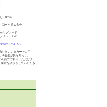
I
/1,800mm
行 国土交通省審査
km/L グレード
ガソリン ２WD
検索はこちらから
装備したレンタカーをご用
により装備が異なります。
大画面でご利用いただけま
場合は、実費を請求させていただき