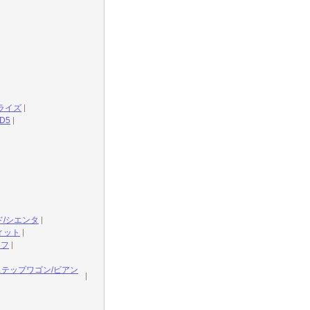
ライズ
D5
ド/シエンタ
ィット
イフ
ステップワゴン/ビアン