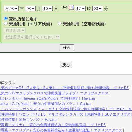
年
月
日
時
分
貸出店舗に返す
乗捨利用（エリア検索）
乗捨利用（空港店検索）
車両クラス
気のデリカD5（7人乗り・8人乗り） 空港個別送迎で待ち時間短縮 デリカD5
気のSUVエクリプスクロスで沖縄快適ドライブ！ エクリプスクロス
ンタカーHavana（Cal's Motor）で沖縄満喫！ Havana
ca（Cal's Motor）安心の免責補償込みプラン！ Carica
ニバン・ワンボックス(７人・８人）空港個別送迎で待ち時間短縮！ デリカD5（８
沖縄特集】ワゴン デリカD5
アルスタレンタカーの【沖縄特集】SUV エクリプス
縄特集】SUVコンパクト Havana
覇店（デリカ） 安心の免責補償込み！空港無料送迎！ デリカD5
那覇店（エクリプス）安心の免責補償込み！空港無料送迎！ エクリプスクロス