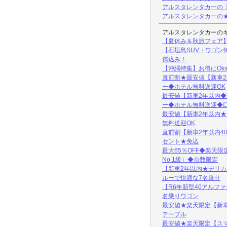
アルスタレンタカーの【新
アルスタレンタカーの★
アルスタレンタカーの
【夏休み＆秋旅フェア
【石垣島SUV・ワゴン
償込み！
【沖縄特集】お得にOk
直前割★最安値【新車2
ー◆ホテル無料送迎OK
最安値【新車2年以内◆T
ー◆ホテル無料送迎◆
最安値【新車2年以内★アメ
無料送迎OK
直前割【新車2年以内40ア
セント★免込
最大65％OFF◆楽天
No.1級）◆台数限定
【新車2年以内★デリカD
ルーで快適な7名乗り
【R6年新型40アルファー
名乗りワゴン
最安値★楽天限定【新車1
テーブル
最安値★楽天限定【スマ