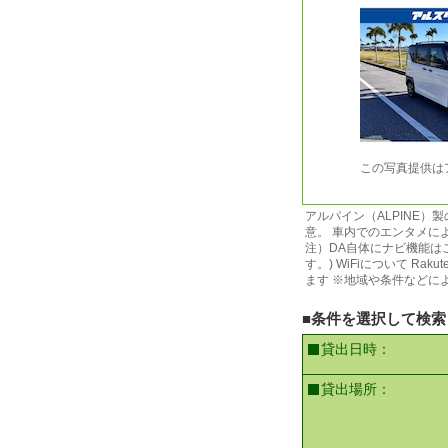
この写真提供は
アルパイン（ALPINE）
意。 車内でのエンタメに
注）DA自体にナビ機能は
す。) WiFiについて Ra
ます ※地域や条件などに
■条件を選択して検索
貸出日時：
貸出場所：