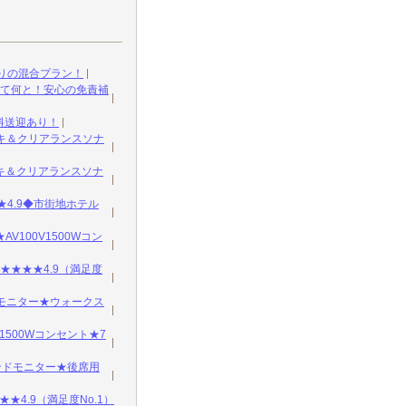
りの混合プラン！
して何と！安心の免責補
料送迎あり！
ーキ＆クリアランスソナ
ーキ＆クリアランスソナ
★★4.9◆市街地ホテル
V100V1500Wコン
★★★★4.9（満足度
ックモニター★ウォークス
V1500Wコンセント★7
ウンドモニター★後席用
4.9（満足度No.1）