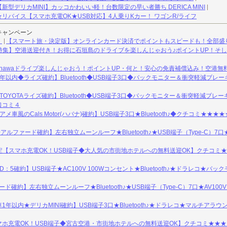
型デリカMINI】カッコかわいい軽！台数限定の早い者勝ち DERICA MINI
リバイス【スマホ充電OK★USB対応】4人乗りKカー！ ワゴンR/ライフ
キャンペーン
】
【スマート旅・決定版】オンラインカード決済でポイントもスピードも！全部盛
特集】空港送迎付き！お得に石垣島のドライブを楽しんじゃおう♪ポイントUP！そ
inawaドライブ楽しんじゃおう！ポイントUP・何と！安心の免責補償込み！空港無
年以内◆ライズ確約】Bluetooth◆USB端子3口◆バックモニター＆衝突軽減ブレ
OYOTAライズ確約】Bluetooth◆USB端子3口◆バックモニター＆衝突軽減ブレ
口コミ４
車風のCals Motor(ハバナ)確約】USB端子3口★Bluetooth♪◆クチコミ★★★
ルファード確約】左右独立ムーンルーフ★Bluetooth♪★USB端子（Type-C）7口★A
限定【スマホ充電OK！USB端子◆大人気の市街地ホテルへの無料送迎OK】クチコミ★
：5確約】USB端子★AC100V 100Wコンセント★Bluetooth♪★ドラレコ★バ
ド確約】左右独立ムーンルーフ★Bluetooth♪★USB端子（Type-C）7口★AV100
年以内★デリカMINI確約】USB端子3口★Bluetooth♪★ドラレコ★マルチアラ
ホ充電OK！USB端子◆宮古空港・市街地ホテルへの無料送迎OK】クチコミ★★★★★