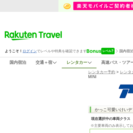
国内宿泊
交通＋宿
レンタカー
高速バス・ツア
レンタカー予約
>
レンタ
MINI
かっこ可愛いけいデ
現在選択中の車両クラス
※主要車両のみ表示して