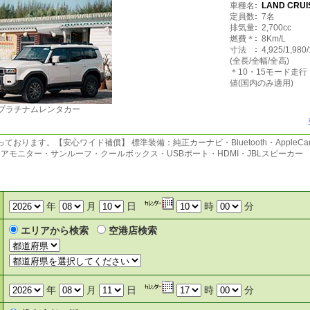
車種名
LAND CRUI
定員数
7名
排気量
2,700cc
燃費＊
8Km/L
寸法
4,925/1,980
(全長/全幅/全高)
＊10・15モード走
値(国内のみ適用)
プラチナムレンタカー
ております。【安心ワイド補償】 標準装備：純正カーナビ・Bluetooth・AppleCar
アモニター・サンルーフ・クールボックス・USBポート・HDMI・JBLスピーカー
年
月
日
時
分
エリアから検索
空港店検索
年
月
日
時
分