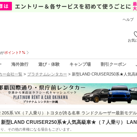
ヘルプ
お気
ー
海外旅行
遊び・体験
キャンプ場
割引クーポン
カー会社一覧
>
プラチナムレンタカー
>
新型LAND CRUISER250系★人気
SER 205系 VX（７人乗り）トヨタが誇る名車 ランドクルーザー最新モデ
新型LAND CRUISER250系★人気高級車★（７人乗り） LAND 
おり、その他の車種になる場合もございます。