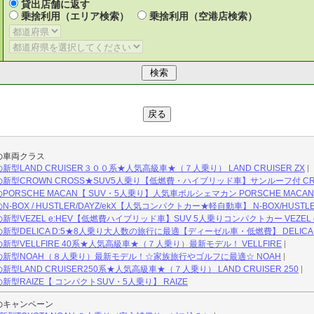
貸出店舗に返す
乗捨利用（エリア検索）
乗捨利用（空港店検索）
の車両クラス
LAND CRUISER３００系★人気高級車★（７人乗り） LAND CRUISER ZX
型CROWN CROSS★SUV5人乗り【低燃費・ハイブリッド車】サンルーフ付 CROW
RSCHE MACAN【 SUV・5人乗り】人気車ポルシェマカン PORSCHE MACAN
OX / HUSTLER/DAYZ/ekX【人気コンパクトカー★軽自動車】 N-BOX/HUSTLER/
VEZEL e:HEV【低燃費ハイブリッド車】SUV 5人乗りコンパクトカー VEZEL e
型DELICA D:5★8人乗り大人数の旅行に最適【ディーゼル車・低燃費】 DELICA 
型VELLFIRE 40系★人気高級車★（７人乗り）最新モデル！ VELLFIRE
新型NOAH（８人乗り）最新モデル！☆家族旅行やゴルフに最適☆ NOAH
LAND CRUISER250系★人気高級車★（７人乗り） LAND CRUISER 250
型RAIZE【 コンパクトSUV・5人乗り】 RAIZE
のキャンペーン