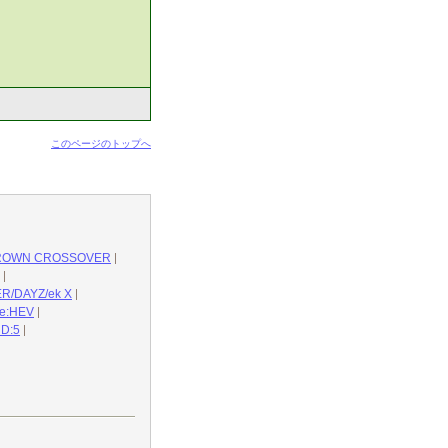
このページのトップへ
N CROSSOVER
DAYZ/ek X
:HEV
D:5