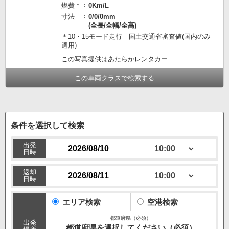
燃費＊
0Km/L
寸法
0/0/0mm
(全長/全幅/全高)
＊10・15モード走行 国土交通省審査値(国内のみ
適用)
この写真提供はあたらかレンタカー
この車両クラスで検索する
条件を選択して検索
出発
日時
返却
日時
エリア検索
空港検索
出発
都道府県を選択してください（必須）