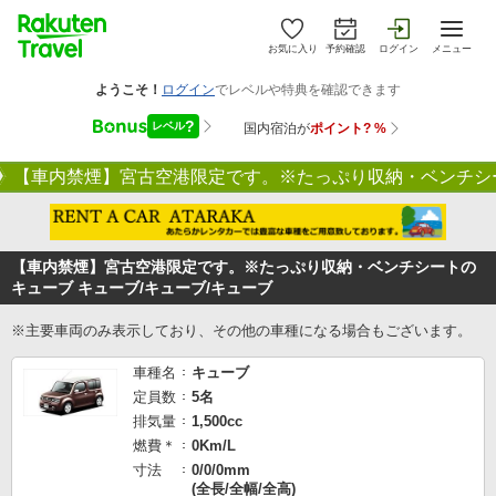
お気に入り
予約確認
ログイン
メニュー
【車内禁煙】宮古空港限定です。※たっぷり収納・ベンチシー
【車内禁煙】宮古空港限定です。※たっぷり収納・ベンチシートの
キューブ キューブ/キューブ/キューブ
※主要車両のみ表示しており、その他の車種になる場合もございます。
車種名
キューブ
定員数
5名
排気量
1,500cc
燃費＊
0Km/L
寸法
0/0/0mm
(全長/全幅/全高)