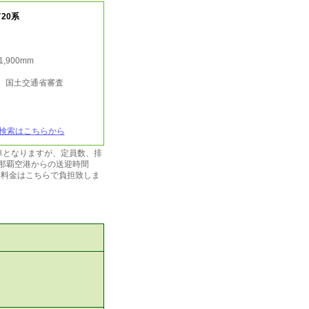
20系
/1,900mm
行 国土交通省審査
検索はこちらから
車となりますが、定員数、排
那覇空港からの送迎時間
ー料金はこちらで負担致しま