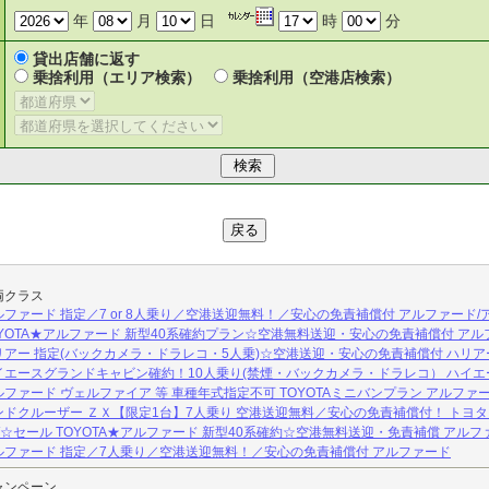
年
月
日
時
分
貸出店舗に返す
乗捨利用（エリア検索）
乗捨利用（空港店検索）
両クラス
ファード 指定／7 or 8人乗り／空港送迎無料！／安心の免責補償付 アルファード/
YOTA★アルファード 新型40系確約プラン☆空港無料送迎・安心の免責補償付 アル
アー 指定(バックカメラ・ドラレコ・5人乗)☆空港送迎・安心の免責補償付 ハリア
エースグランドキャビン確約！10人乗り(禁煙・バックカメラ・ドラレコ） ハイ
ァード ヴェルファイア 等 車種年式指定不可 TOYOTAミニバンプラン アルファー
ドクルーザー ＺＸ【限定1台】7人乗り 空港送迎無料／安心の免責補償付！ トヨタ 
セール TOYOTA★アルファード 新型40系確約☆空港無料送迎・免責補償 アルファ
ファード 指定／7人乗り／空港送迎無料！／安心の免責補償付 アルファード
ャンペーン