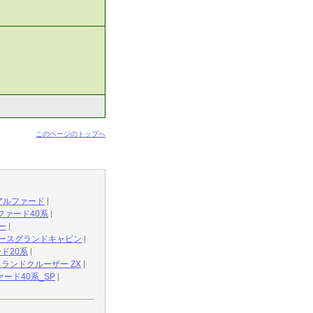
このページのトップへ
アルファード
ファード40系
ー
エースグランドキャビン
ド20系
ランドクルーザー ZX
ード40系_SP