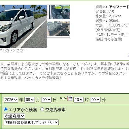
車種名
アルファード
定員数
7名
排気量
2,362cc
燃費＊
0Km/L
寸法
4,880/1,840
(全長/全幅/全高)
＊10・15モード走
値(国内のみ適用)
クルカレンタカー
おり、故障等による場合はその他の車種になることもございます。基本的に7名乗の
って異なる場合がございます。★那覇空港に到着後、すぐ個別に無料送迎致します！
！※場合によってはタクシーでのご来店になることもありますが、その場合のタクシ
、ＥＴＣ車載器、バックカメラ標準装備！
年
月
日
時
分
エリアから検索
空港店検索