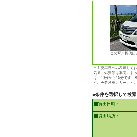
この写真提供は
※主要車種のみ表示して
気量、燃費等は車両によ
は、10分から15分です
す。★禁煙車／カーナビ
■条件を選択して検索
貸出日時：
貸出場所：