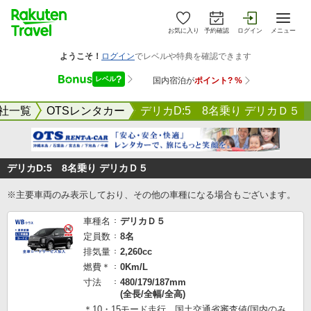
お気に入り
予約確認
ログイン
メニュー
社一覧
OTSレンタカー
デリカD:5 8名乗り デリカＤ５
デリカD:5 8名乗り デリカＤ５
※主要車両のみ表示しており、その他の車種になる場合もございます。
車種名
デリカＤ５
定員数
8名
排気量
2,260cc
燃費＊
0Km/L
寸法
480/179/187mm
(全長/全幅/全高)
＊10・15モード走行 国土交通省審査値(国内のみ