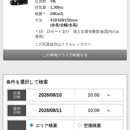
定員数
5名
排気量
1,300cc
燃費＊
24Km/L
寸法
410/169/152mm
(全長/全幅/全高)
＊10・15モード走行 国土交通省審査値(国内のみ
適用)
この写真提供はククルレンタカー
この車両クラスで検索する
条件を選択して検索
出発
日時
返却
日時
エリア検索
空港検索