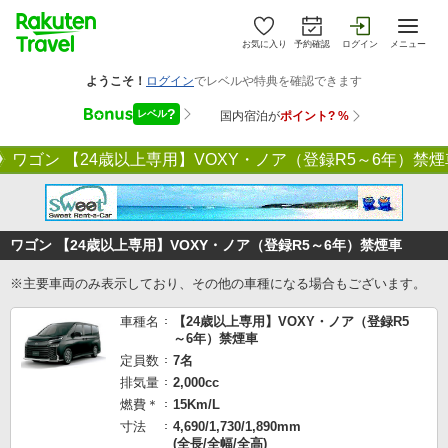
お気に入り
予約確認
ログイン
メニュー
ワゴン 【24歳以上専用】VOXY・ノア（登録R5～6年）禁煙
ワゴン 【24歳以上専用】VOXY・ノア（登録R5～6年）禁煙車
※主要車両のみ表示しており、その他の車種になる場合もございます。
車種名
【24歳以上専用】VOXY・ノア（登録R5
～6年）禁煙車
定員数
7名
排気量
2,000cc
燃費＊
15Km/L
寸法
4,690/1,730/1,890mm
(全長/全幅/全高)