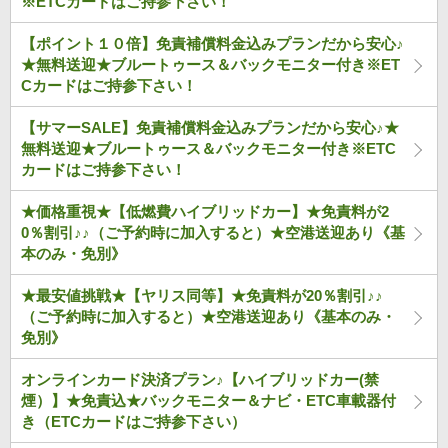
※ETCカードはご持参下さい！
【ポイント１０倍】免責補償料金込みプランだから安心♪
★無料送迎★ブルートゥース＆バックモニター付き※ET
Cカードはご持参下さい！
【サマーSALE】免責補償料金込みプランだから安心♪★
無料送迎★ブルートゥース＆バックモニター付き※ETC
カードはご持参下さい！
★価格重視★【低燃費ハイブリッドカー】★免責料が2
0％割引♪♪（ご予約時に加入すると）★空港送迎あり《基
本のみ・免別》
★最安値挑戦★【ヤリス同等】★免責料が20％割引♪♪
（ご予約時に加入すると）★空港送迎あり《基本のみ・
免別》
オンラインカード決済プラン♪【ハイブリッドカー(禁
煙）】★免責込★バックモニター＆ナビ・ETC車載器付
き（ETCカードはご持参下さい）